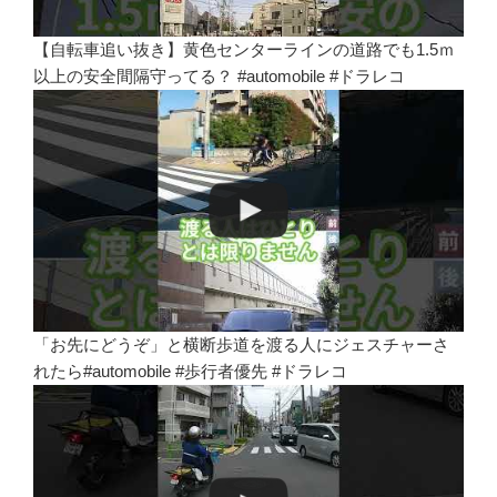
【自転車追い抜き】黄色センターラインの道路でも1.5ｍ
以上の安全間隔守ってる？ #automobile #ドラレコ
「お先にどうぞ」と横断歩道を渡る人にジェスチャーさ
れたら#automobile #歩行者優先 #ドラレコ