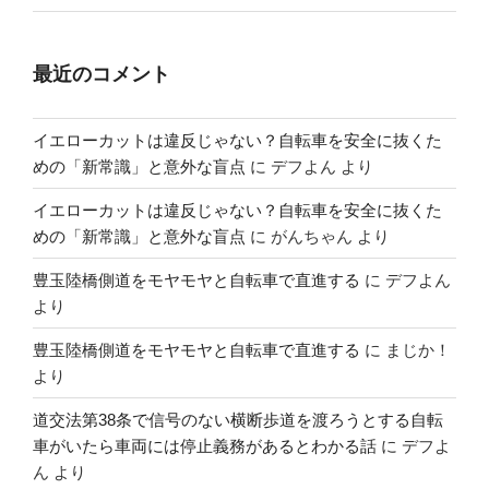
最近のコメント
イエローカットは違反じゃない？自転車を安全に抜くた
めの「新常識」と意外な盲点
に
デフよん
より
イエローカットは違反じゃない？自転車を安全に抜くた
めの「新常識」と意外な盲点
に
がんちゃん
より
豊玉陸橋側道をモヤモヤと自転車で直進する
に
デフよん
より
豊玉陸橋側道をモヤモヤと自転車で直進する
に
まじか！
より
道交法第38条で信号のない横断歩道を渡ろうとする自転
車がいたら車両には停止義務があるとわかる話
に
デフよ
ん
より