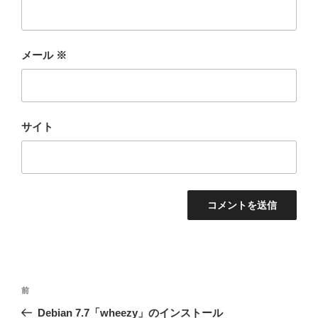
メール
※
サイト
投
前
前
稿
の
Debian 7.7「wheezy」のインストール