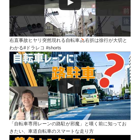
右直事故ヒヤリ突然現れる自転車
右折は徐行が大切と
わかる#ドラレコ #shorts
「自転車専用レーンの路駐が邪魔」と嘆く前に知ってお
きたい、車道自転車のスマートな走り方