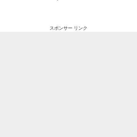
ナ
投
ビ
稿
ゲ
ー
スポンサー リンク
シ
ョ
ン