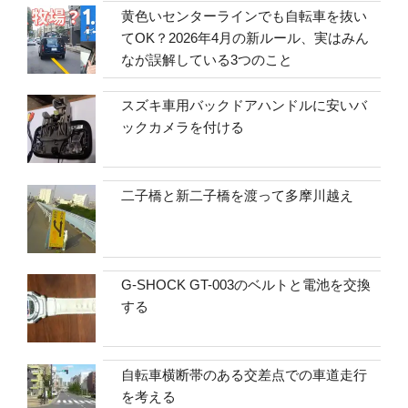
黄色いセンターラインでも自転車を抜い
てOK？2026年4月の新ルール、実はみん
なが誤解している3つのこと
スズキ車用バックドアハンドルに安いバ
ックカメラを付ける
二子橋と新二子橋を渡って多摩川越え
G-SHOCK GT-003のベルトと電池を交換
する
自転車横断帯のある交差点での車道走行
を考える