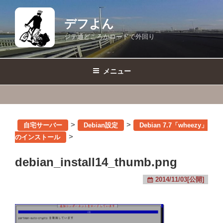
コ
ン
デフよん
テ
ジテ通どころかロードで外回り
ン
ツ
へ
メニュー
ス
キ
ッ
プ
>
>
自宅サーバー
Debian設定
Debian 7.7「wheezy」
>
のインストール
debian_install14_thumb.png
2014/11/03[公開]