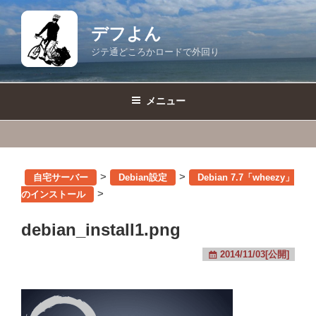
コ
ン
デフよん
テ
ジテ通どころかロードで外回り
ン
ツ
へ
メニュー
ス
キ
ッ
プ
>
>
自宅サーバー
Debian設定
Debian 7.7「wheezy」
>
のインストール
debian_install1.png
2014/11/03[公開]