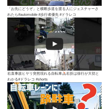
「お先にどうぞ」と横断歩道を渡る人にジェスチャーさ
れたら#automobile #歩行者優先 #ドラレコ
右直事故ヒヤリ突然現れる自転車
右折は徐行が大切と
わかる#ドラレコ #shorts