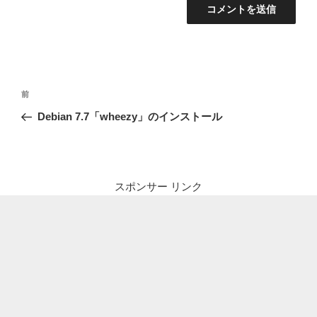
投
前
前
稿
の
Debian 7.7「wheezy」のインストール
ナ
投
ビ
稿
ゲ
ー
スポンサー リンク
シ
ョ
ン