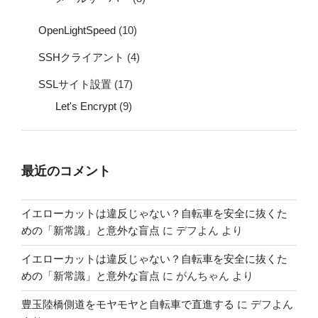
OpenLightSpeed
(10)
SSHクライアント
(4)
SSLサイト設置
(17)
Let's Encrypt
(9)
最近のコメント
イエローカットは違反じゃない？自転車を安全に抜くた
めの「新常識」と意外な盲点
に
デフよん
より
イエローカットは違反じゃない？自転車を安全に抜くた
めの「新常識」と意外な盲点
に
がんちゃん
より
豊玉陸橋側道をモヤモヤと自転車で直進する
に
デフよん