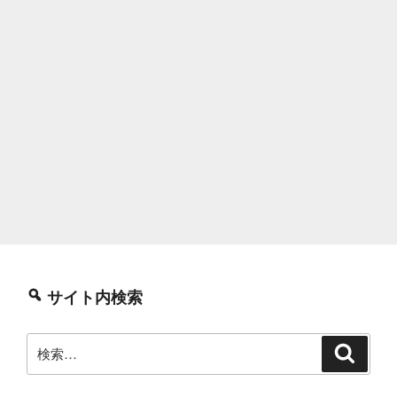
サイト内検索
検
検
索
索: