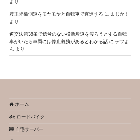
より
豊玉陸橋側道をモヤモヤと自転車で直進する
に
まじか！
より
道交法第38条で信号のない横断歩道を渡ろうとする自転
車がいたら車両には停止義務があるとわかる話
に
デフよ
ん
より
ホーム
ロードバイク
自宅サーバー