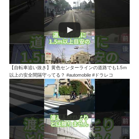
【自転車追い抜き】黄色センターラインの道路でも1.5ｍ
以上の安全間隔守ってる？ #automobile #ドラレコ