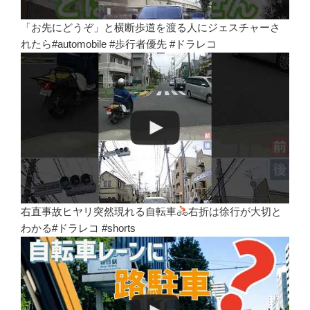
「お先にどうぞ」と横断歩道を渡る人にジェスチャーさ
れたら#automobile #歩行者優先 #ドラレコ
右直事故ヒヤリ突然現れる自転車
右折は徐行が大切と
わかる#ドラレコ #shorts