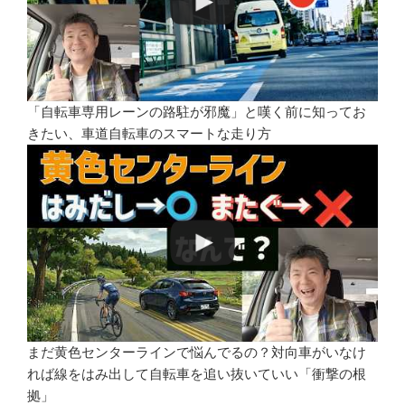
「自転車専用レーンの路駐が邪魔」と嘆く前に知ってお
きたい、車道自転車のスマートな走り方
まだ黄色センターラインで悩んでるの？対向車がいなけ
れば線をはみ出して自転車を追い抜いていい「衝撃の根
拠」