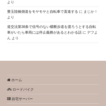
より
豊玉陸橋側道をモヤモヤと自転車で直進する
に
まじか！
より
道交法第38条で信号のない横断歩道を渡ろうとする自転
車がいたら車両には停止義務があるとわかる話
に
デフよ
ん
より
ホーム
ロードバイク
自宅サーバー