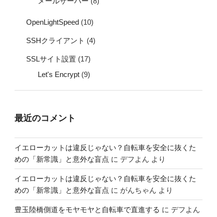
メールサーバー
(8)
OpenLightSpeed
(10)
SSHクライアント
(4)
SSLサイト設置
(17)
Let's Encrypt
(9)
最近のコメント
イエローカットは違反じゃない？自転車を安全に抜くた
めの「新常識」と意外な盲点
に
デフよん
より
イエローカットは違反じゃない？自転車を安全に抜くた
めの「新常識」と意外な盲点
に
がんちゃん
より
豊玉陸橋側道をモヤモヤと自転車で直進する
に
デフよん