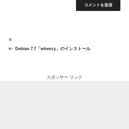
投
前
前
稿
の
Debian 7.7「wheezy」のインストール
ナ
投
ビ
稿
ゲ
ー
スポンサー リンク
シ
ョ
ン