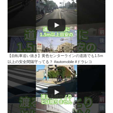
【自転車追い抜き】黄色センターラインの道路でも1.5ｍ
以上の安全間隔守ってる？ #automobile #ドラレコ