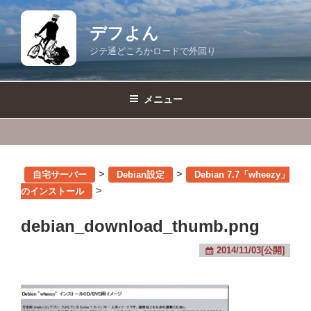
コ
ン
デフよん
テ
ジテ通どころかロードで外回り
ン
ツ
へ
メニュー
ス
キ
ッ
プ
>
>
自宅サーバー
Debian設定
Debian 7.7「wheezy」
>
のインストール
debian_download_thumb.png
2014/11/03[公開]