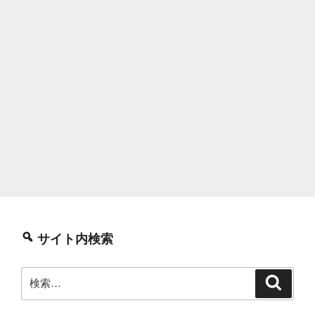
サイト内検索
検
検
索
索: