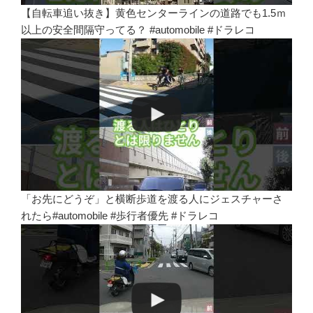
【自転車追い抜き】黄色センターラインの道路でも1.5ｍ
以上の安全間隔守ってる？ #automobile #ドラレコ
「お先にどうぞ」と横断歩道を渡る人にジェスチャーさ
れたら#automobile #歩行者優先 #ドラレコ