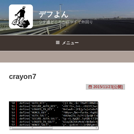
コ
ン
デフよん
テ
ジテ通どころかロードで外回り
ン
ツ
へ
メニュー
ス
キ
ッ
プ
crayon7
2015/11/23[公開]