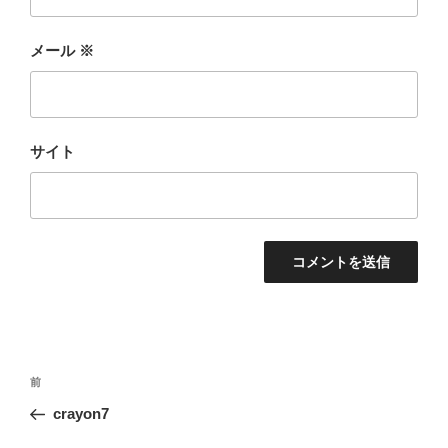
メール
※
サイト
投
前
前
稿
の
crayon7
ナ
投