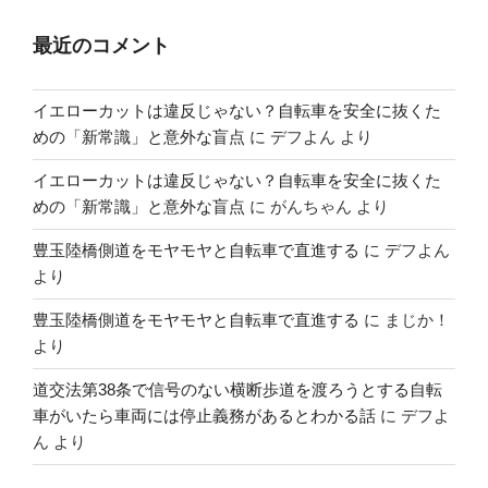
最近のコメント
イエローカットは違反じゃない？自転車を安全に抜くた
めの「新常識」と意外な盲点
に
デフよん
より
イエローカットは違反じゃない？自転車を安全に抜くた
めの「新常識」と意外な盲点
に
がんちゃん
より
豊玉陸橋側道をモヤモヤと自転車で直進する
に
デフよん
より
豊玉陸橋側道をモヤモヤと自転車で直進する
に
まじか！
より
道交法第38条で信号のない横断歩道を渡ろうとする自転
車がいたら車両には停止義務があるとわかる話
に
デフよ
ん
より