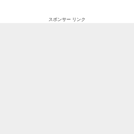
ビ
稿
ゲ
ー
スポンサー リンク
シ
ョ
ン