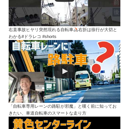
右直事故ヒヤリ突然現れる自転車
右折は徐行が大切と
わかる#ドラレコ #shorts
「自転車専用レーンの路駐が邪魔」と嘆く前に知ってお
きたい、車道自転車のスマートな走り方