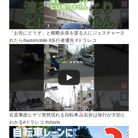
「お先にどうぞ」と横断歩道を渡る人にジェスチャーさ
れたら#automobile #歩行者優先 #ドラレコ
右直事故ヒヤリ突然現れる自転車
右折は徐行が大切と
わかる#ドラレコ #shorts