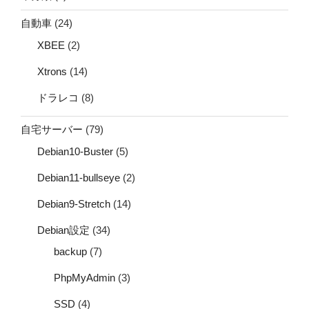
自動車
(24)
XBEE
(2)
Xtrons
(14)
ドラレコ
(8)
自宅サーバー
(79)
Debian10-Buster
(5)
Debian11-bullseye
(2)
Debian9-Stretch
(14)
Debian設定
(34)
backup
(7)
PhpMyAdmin
(3)
SSD
(4)