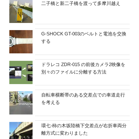
二子橋と新二子橋を渡って多摩川越え
G-SHOCK GT-003のベルトと電池を交換
する
ドラレコ ZDR-015 の前後カメラ2映像を
別々のファイルに分離する方法
自転車横断帯のある交差点での車道走行
を考える
環七-柿の木坂陸橋下交差点が右折車両分
離方式に変わりました