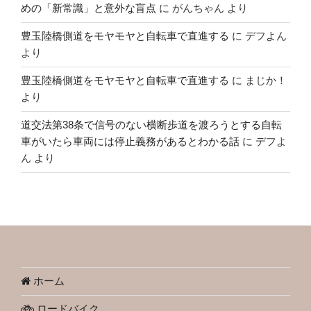
めの「新常識」と意外な盲点
に
がんちゃん
より
豊玉陸橋側道をモヤモヤと自転車で直進する
に
デフよん
より
豊玉陸橋側道をモヤモヤと自転車で直進する
に
まじか！
より
道交法第38条で信号のない横断歩道を渡ろうとする自転
車がいたら車両には停止義務があるとわかる話
に
デフよ
ん
より
ホーム
ロードバイク