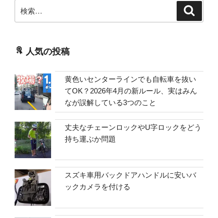
検
検
索
索:
人気の投稿
黄色いセンターラインでも自転車を抜い
てOK？2026年4月の新ルール、実はみん
なが誤解している3つのこと
丈夫なチェーンロックやU字ロックをどう
持ち運ぶか問題
スズキ車用バックドアハンドルに安いバ
ックカメラを付ける