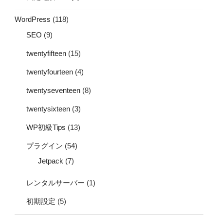
WordPress
(118)
SEO
(9)
twentyfifteen
(15)
twentyfourteen
(4)
twentyseventeen
(8)
twentysixteen
(3)
WP初級Tips
(13)
プラグイン
(54)
Jetpack
(7)
レンタルサーバー
(1)
初期設定
(5)