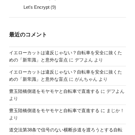
Let's Encrypt
(9)
最近のコメント
イエローカットは違反じゃない？自転車を安全に抜くた
めの「新常識」と意外な盲点
に
デフよん
より
イエローカットは違反じゃない？自転車を安全に抜くた
めの「新常識」と意外な盲点
に
がんちゃん
より
豊玉陸橋側道をモヤモヤと自転車で直進する
に
デフよん
より
豊玉陸橋側道をモヤモヤと自転車で直進する
に
まじか！
より
道交法第38条で信号のない横断歩道を渡ろうとする自転