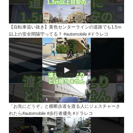
【自転車追い抜き】黄色センターラインの道路でも1.5ｍ
以上の安全間隔守ってる？ #automobile #ドラレコ
「お先にどうぞ」と横断歩道を渡る人にジェスチャーさ
れたら#automobile #歩行者優先 #ドラレコ