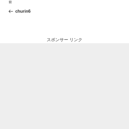
前
前
稿
の
churin6
ナ
投
ビ
稿
ゲ
ー
スポンサー リンク
シ
ョ
ン