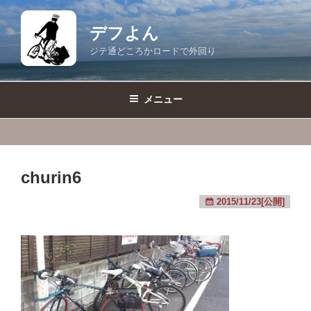
コ
ン
デフよん
テ
ジテ通どころかロードで外回り
ン
ツ
へ
メニュー
ス
キ
ッ
プ
churin6
2015/11/23[公開]