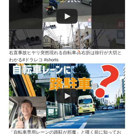
右直事故ヒヤリ突然現れる自転車
右折は徐行が大切と
わかる#ドラレコ #shorts
「自転車専用レーンの路駐が邪魔」と嘆く前に知ってお