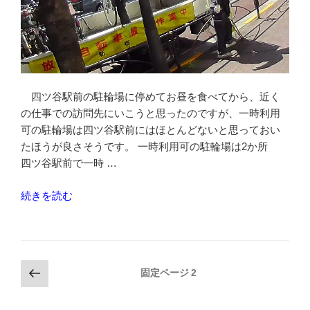
管
手
数
料
を
調
四ツ谷駅前の駐輪場に停めてお昼を食べてから、近く
べ
の仕事での訪問先にいこうと思ったのですが、一時利用
た”
可の駐輪場は四ツ谷駅前にはほとんどないと思っておい
の
たほうが良さそうです。 一時利用可の駐輪場は2か所
四ツ谷駅前で一時 …
“四
続きを読む
ツ
谷
駅
前
投
前
固定ページ
2
は
の
稿
一
ペ
の