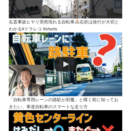
右直事故ヒヤリ突然現れる自転車
右折は徐行が大切と
わかる#ドラレコ #shorts
「自転車専用レーンの路駐が邪魔」と嘆く前に知ってお
きたい、車道自転車のスマートな走り方