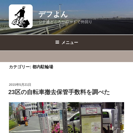
コ
ン
デフよん
テ
ジテ通どころかロードで外回り
ン
ツ
へ
メニュー
ス
キ
ッ
カテゴリー:
都内駐輪場
プ
投
2015年5月21日
稿
23区の自転車撤去保管手数料を調べた
日: