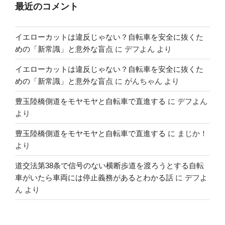
最近のコメント
イエローカットは違反じゃない？自転車を安全に抜くた
めの「新常識」と意外な盲点
に
デフよん
より
イエローカットは違反じゃない？自転車を安全に抜くた
めの「新常識」と意外な盲点
に
がんちゃん
より
豊玉陸橋側道をモヤモヤと自転車で直進する
に
デフよん
より
豊玉陸橋側道をモヤモヤと自転車で直進する
に
まじか！
より
道交法第38条で信号のない横断歩道を渡ろうとする自転
車がいたら車両には停止義務があるとわかる話
に
デフよ
ん
より