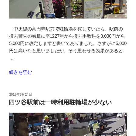
中央線の高円寺駅前で駐輪場を探していたら、駅前の
撤去警告の看板に平成27年から撤去手数料を3,000円から
5,000円に改定しますと書いてありました。さすがに5,000
円は高いなと思いましたが、そう思わせる効果があると
…
“23
続きを読む
区
の
自
投
2015年3月24日
稿
転
四ツ谷駅前は一時利用駐輪場が少ない
日:
車
撤
去
保