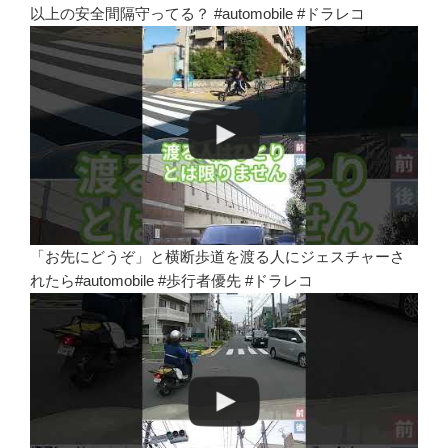
以上の安全間隔守ってる？ #automobile #ドラレコ
「お先にどうぞ」と横断歩道を渡る人にジェスチャーさ
れたら#automobile #歩行者優先 #ドラレコ