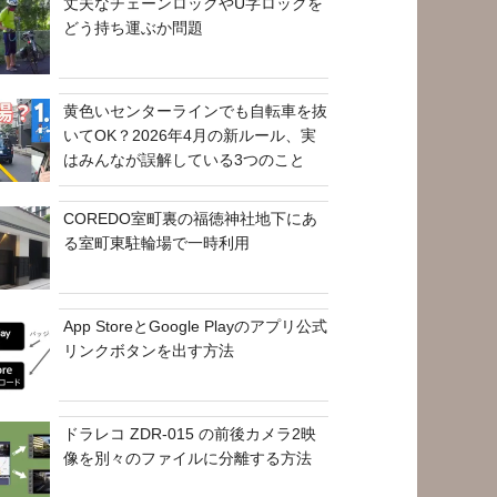
丈夫なチェーンロックやU字ロックを
どう持ち運ぶか問題
黄色いセンターラインでも自転車を抜
いてOK？2026年4月の新ルール、実
はみんなが誤解している3つのこと
COREDO室町裏の福徳神社地下にあ
る室町東駐輪場で一時利用
App StoreとGoogle Playのアプリ公式
リンクボタンを出す方法
ドラレコ ZDR-015 の前後カメラ2映
像を別々のファイルに分離する方法