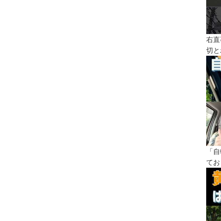
右直
切と
「自
てお