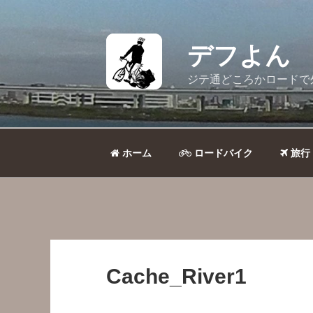
コ
ン
テ
デフよん
ン
ツ
ジテ通どころかロードで
へ
ス
キ
ッ
ホーム
ロードバイク
旅行
プ
Cache_River1