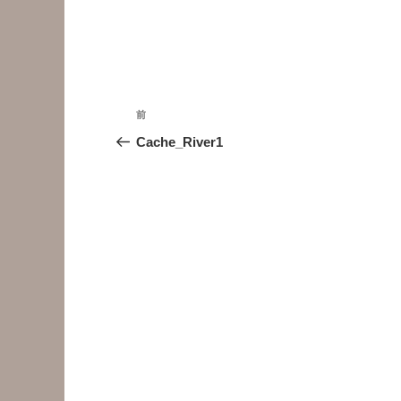
投
前
前
稿
の
Cache_River1
投
ナ
稿
ビ
ゲ
ー
シ
ョ
ン