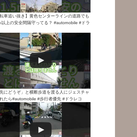
転車追い抜き】黄色センターラインの道路でも
5ｍ以上の安全間隔守ってる？ #automobile #ドラ
先にどうぞ」と横断歩道を渡る人にジェスチャ
れたら#automobile #歩行者優先 #ドラレコ