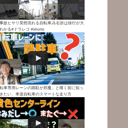
事故ヒヤリ突然現れる自転車
右折は徐行が大
わかる#ドラレコ #shorts
転車専用レーンの路駐が邪魔」と嘆く前に知っ
きたい、車道自転車のスマートな走り方