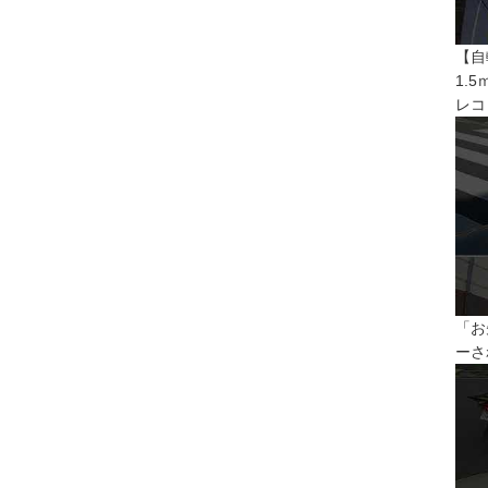
【自
1.
レコ
「お
ーさ