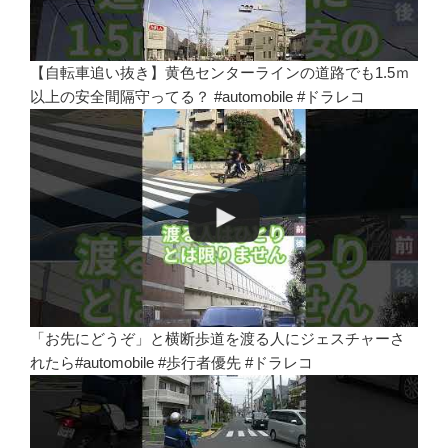
【自転車追い抜き】黄色センターラインの道路でも1.5ｍ
以上の安全間隔守ってる？ #automobile #ドラレコ
「お先にどうぞ」と横断歩道を渡る人にジェスチャーさ
れたら#automobile #歩行者優先 #ドラレコ