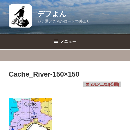
コ
ン
デフよん
テ
ジテ通どころかロードで外回り
ン
ツ
へ
メニュー
ス
キ
ッ
プ
Cache_River-150×150
2015/11/23[公開]