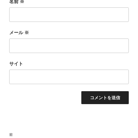
名前
※
メール
※
サイト
投
前
前