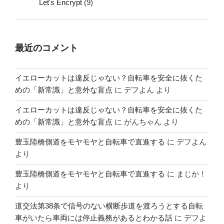
Let's Encrypt
(9)
最近のコメント
イエローカットは違反じゃない？自転車を安全に抜くた
めの「新常識」と意外な盲点
に
デフよん
より
イエローカットは違反じゃない？自転車を安全に抜くた
めの「新常識」と意外な盲点
に
がんちゃん
より
豊玉陸橋側道をモヤモヤと自転車で直進する
に
デフよん
より
豊玉陸橋側道をモヤモヤと自転車で直進する
に
まじか！
より
道交法第38条で信号のない横断歩道を渡ろうとする自転
車がいたら車両には停止義務があるとわかる話
に
デフよ