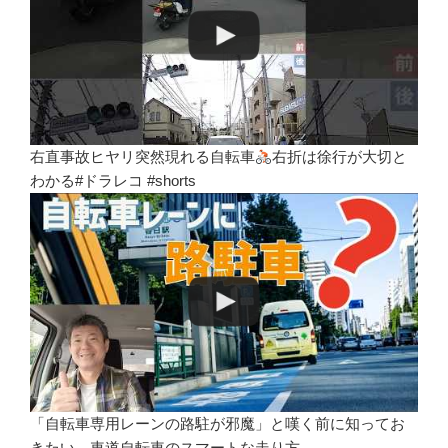
右直事故ヒヤリ突然現れる自転車
右折は徐行が大切と
わかる#ドラレコ #shorts
「自転車専用レーンの路駐が邪魔」と嘆く前に知ってお
きたい、車道自転車のスマートな走り方