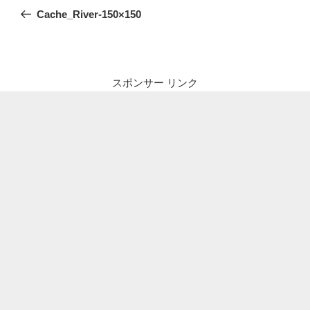
稿
の
Cache_River-150×150
ナ
投
ビ
稿
ゲ
ー
スポンサー リンク
シ
ョ
ン