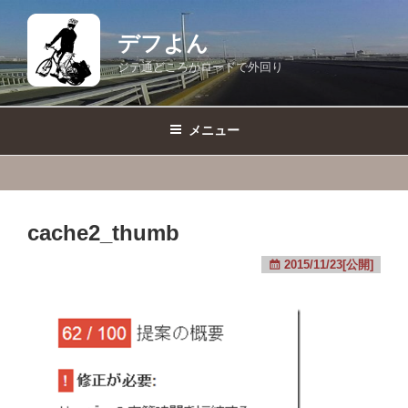
コ
ン
デフよん
テ
ジテ通どころかロードで外回り
ン
ツ
へ
メニュー
ス
キ
ッ
プ
cache2_thumb
2015/11/23[公開]