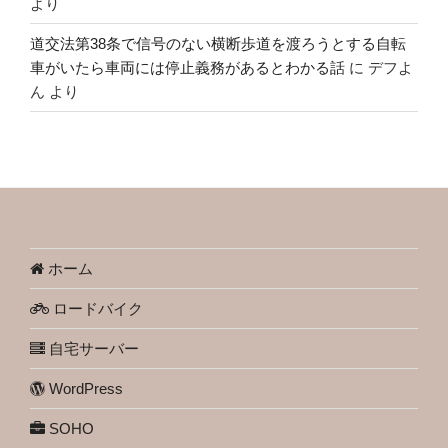
より
道交法第38条で信号のない横断歩道を渡ろうとする自転
車がいたら車両には停止義務があるとわかる話
に
デフよ
ん
より
ホーム
ロードバイク
自宅サーバー
WordPress
SOHO