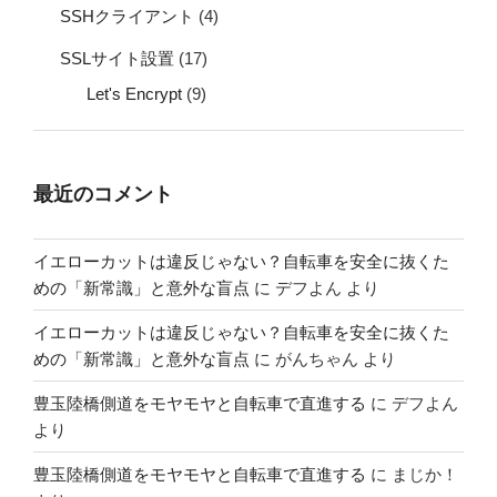
SSHクライアント
(4)
SSLサイト設置
(17)
Let's Encrypt
(9)
最近のコメント
イエローカットは違反じゃない？自転車を安全に抜くた
めの「新常識」と意外な盲点
に
デフよん
より
イエローカットは違反じゃない？自転車を安全に抜くた
めの「新常識」と意外な盲点
に
がんちゃん
より
豊玉陸橋側道をモヤモヤと自転車で直進する
に
デフよん
より
豊玉陸橋側道をモヤモヤと自転車で直進する
に
まじか！