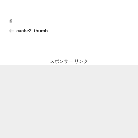
投
前
前
稿
の
cache2_thumb
ナ
投
ビ
稿
ゲ
ー
スポンサー リンク
シ
ョ
ン