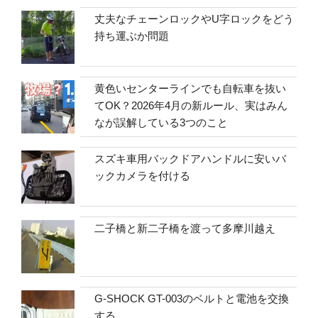
丈夫なチェーンロックやU字ロックをどう
持ち運ぶか問題
黄色いセンターラインでも自転車を抜い
てOK？2026年4月の新ルール、実はみん
なが誤解している3つのこと
スズキ車用バックドアハンドルに安いバ
ックカメラを付ける
二子橋と新二子橋を渡って多摩川越え
G-SHOCK GT-003のベルトと電池を交換
する