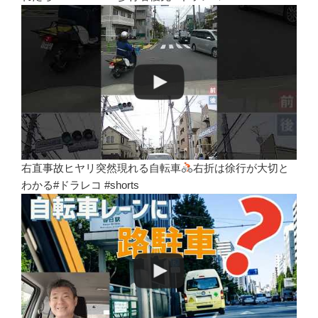
右直事故ヒヤリ突然現れる自転車
右折は徐行が大切と
わかる#ドラレコ #shorts