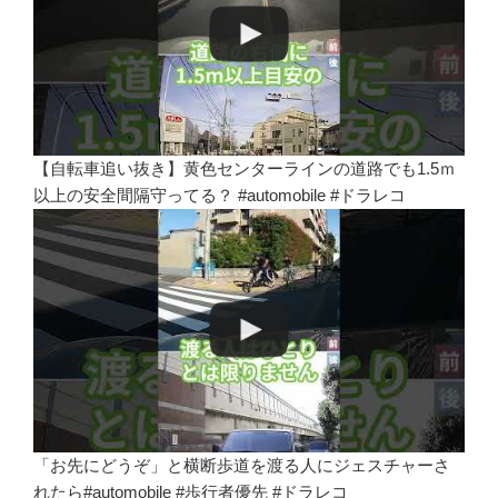
【自転車追い抜き】黄色センターラインの道路でも1.5ｍ
以上の安全間隔守ってる？ #automobile #ドラレコ
「お先にどうぞ」と横断歩道を渡る人にジェスチャーさ
れたら#automobile #歩行者優先 #ドラレコ