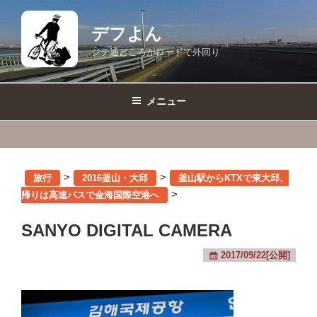
コ
ン
デフよん
テ
ジテ通どころかロードで外回り
ン
ツ
へ
メニュー
ス
キ
ッ
プ
>
>
旅行
2016釜山・大邱
釜山駅からKTXで東大邱、
>
帰りは高速バスで金海国際空港へ
SANYO DIGITAL CAMERA
2017/09/22[公開]