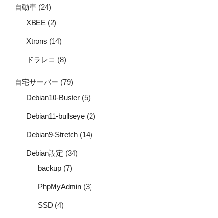
自動車
(24)
XBEE
(2)
Xtrons
(14)
ドラレコ
(8)
自宅サーバー
(79)
Debian10-Buster
(5)
Debian11-bullseye
(2)
Debian9-Stretch
(14)
Debian設定
(34)
backup
(7)
PhpMyAdmin
(3)
SSD
(4)