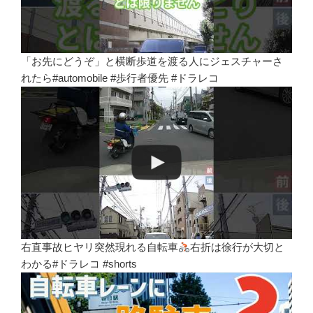
「お先にどうぞ」と横断歩道を渡る人にジェスチャーさ
れたら#automobile #歩行者優先 #ドラレコ
右直事故ヒヤリ突然現れる自転車
右折は徐行が大切と
わかる#ドラレコ #shorts