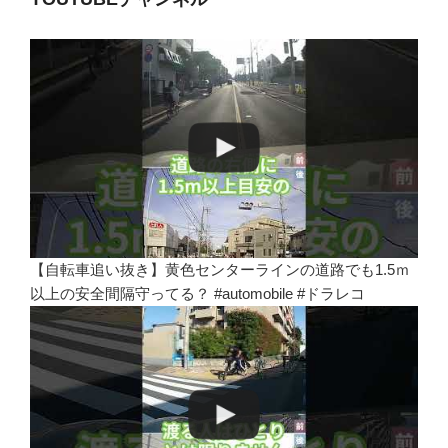
【自転車追い抜き】黄色センターラインの道路でも1.5ｍ
以上の安全間隔守ってる？ #automobile #ドラレコ