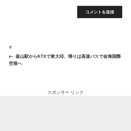
投
前
前
稿
の
釜山駅からKTXで東大邱、帰りは高速バスで金海国際
ナ
投
空港へ
ビ
稿
ゲ
ー
シ
スポンサー リンク
ョ
ン