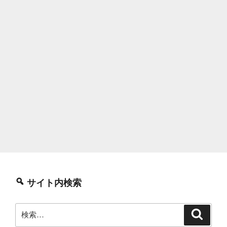
サイト内検索
検
検
索
索: