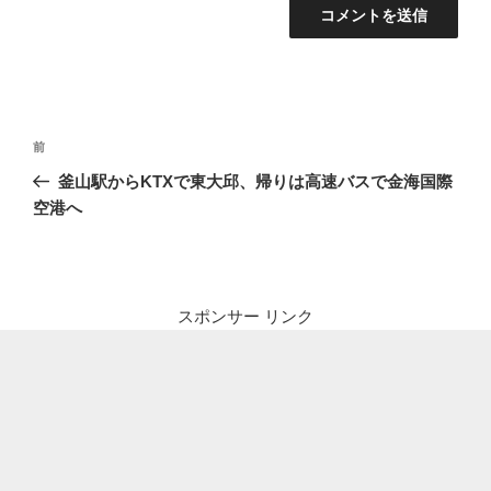
投
前
前
稿
の
釜山駅からKTXで東大邱、帰りは高速バスで金海国際
ナ
投
空港へ
ビ
稿
ゲ
ー
シ
スポンサー リンク
ョ
ン