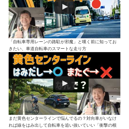
「自転車専用レーンの路駐が邪魔」と嘆く前に知ってお
きたい、車道自転車のスマートな走り方
まだ黄色センターラインで悩んでるの？対向車がいなけ
れば線をはみ出して自転車を追い抜いていい「衝撃の根