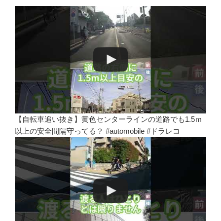
【自転車追い抜き】黄色センターラインの道路でも1.5ｍ
以上の安全間隔守ってる？ #automobile #ドラレコ