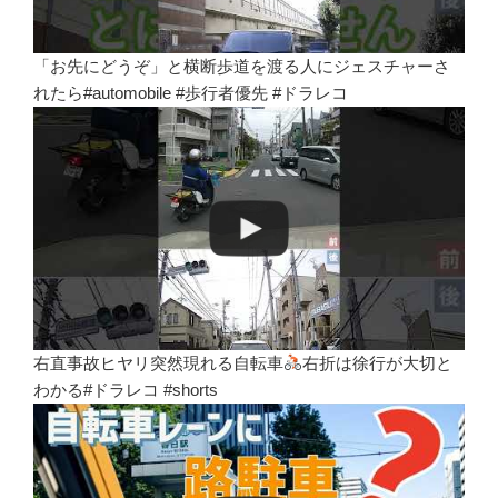
「お先にどうぞ」と横断歩道を渡る人にジェスチャーさ
れたら#automobile #歩行者優先 #ドラレコ
右直事故ヒヤリ突然現れる自転車
右折は徐行が大切と
わかる#ドラレコ #shorts