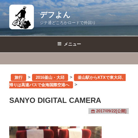
コ
ン
デフよん
テ
ジテ通どころかロードで外回り
ン
ツ
へ
メニュー
ス
キ
ッ
プ
>
>
旅行
2016釜山・大邱
釜山駅からKTXで東大邱、
>
帰りは高速バスで金海国際空港へ
SANYO DIGITAL CAMERA
2017/09/22[公開]