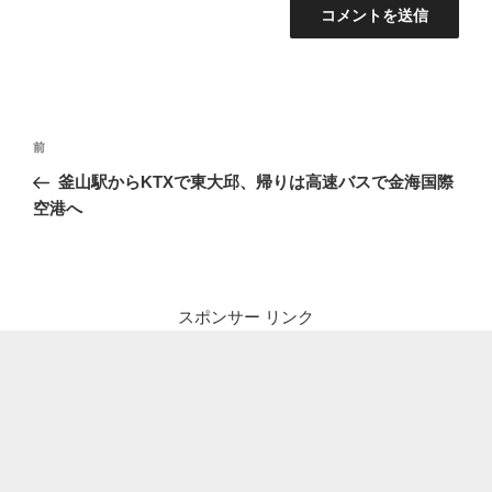
投
前
前
稿
の
釜山駅からKTXで東大邱、帰りは高速バスで金海国際
ナ
投
空港へ
ビ
稿
ゲ
ー
シ
スポンサー リンク
ョ
ン