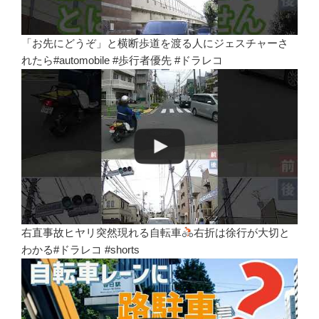
「お先にどうぞ」と横断歩道を渡る人にジェスチャーさ
れたら#automobile #歩行者優先 #ドラレコ
右直事故ヒヤリ突然現れる自転車
右折は徐行が大切と
わかる#ドラレコ #shorts