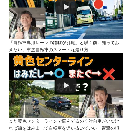
「自転車専用レーンの路駐が邪魔」と嘆く前に知ってお
きたい、車道自転車のスマートな走り方
まだ黄色センターラインで悩んでるの？対向車がいなけ
れば線をはみ出して自転車を追い抜いていい「衝撃の根