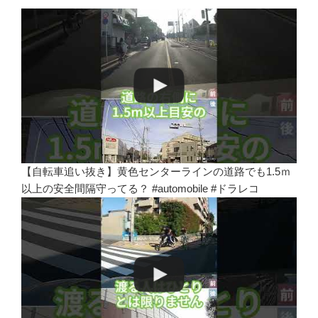
【自転車追い抜き】黄色センターラインの道路でも1.5ｍ
以上の安全間隔守ってる？ #automobile #ドラレコ