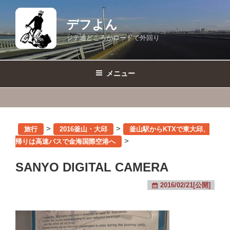
コ
ン
デフよん
テ
ジテ通どころかロードで外回り
ン
ツ
へ
メニュー
ス
キ
ッ
プ
>
>
旅行
2016釜山・大邱
釜山駅からKTXで東大邱、
>
帰りは高速バスで金海国際空港へ
SANYO DIGITAL CAMERA
2016/02/21[公開]