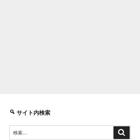
サイト内検索
検
検
索
索: