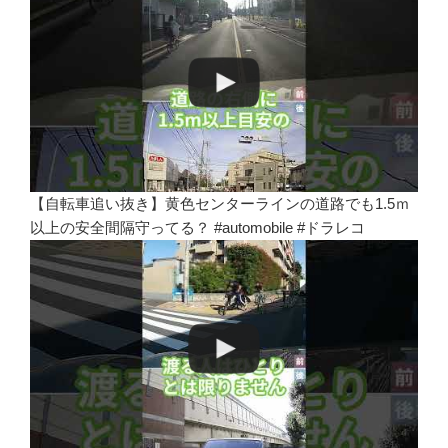
【自転車追い抜き】黄色センターラインの道路でも1.5ｍ
以上の安全間隔守ってる？ #automobile #ドラレコ