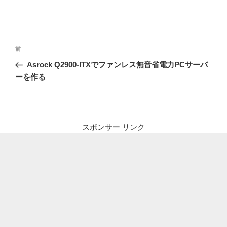
投
前
前
稿
の
Asrock Q2900-ITXでファンレス無音省電力PCサーバ
ナ
投
ーを作る
ビ
稿
ゲ
ー
シ
スポンサー リンク
ョ
ン