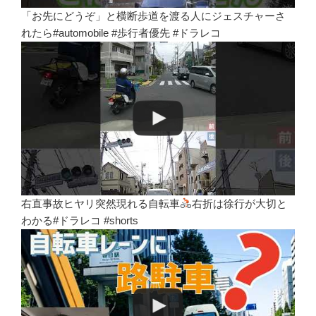
「お先にどうぞ」と横断歩道を渡る人にジェスチャーさ
れたら#automobile #歩行者優先 #ドラレコ
右直事故ヒヤリ突然現れる自転車
右折は徐行が大切と
わかる#ドラレコ #shorts