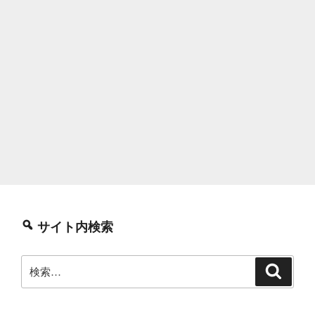
サイト内検索
検
検
索
索: