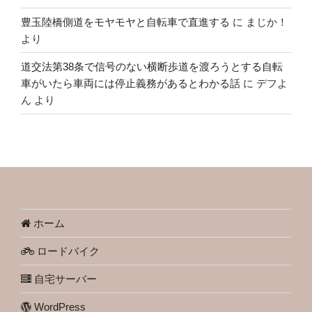
豊玉陸橋側道をモヤモヤと自転車で直進する
に
まじか！
より
道交法第38条で信号のない横断歩道を渡ろうとする自転
車がいたら車両には停止義務があるとわかる話
に
デフよ
ん
より
ホーム
ロードバイク
自宅サーバー
WordPress