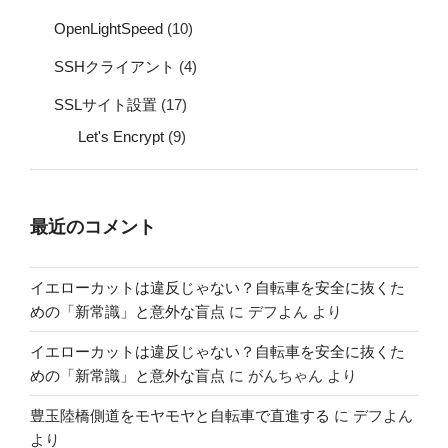
OpenLightSpeed
(10)
SSHクライアント
(4)
SSLサイト設置
(17)
Let's Encrypt
(9)
最近のコメント
イエローカットは違反じゃない？自転車を安全に抜くた
めの「新常識」と意外な盲点
に
デフよん
より
イエローカットは違反じゃない？自転車を安全に抜くた
めの「新常識」と意外な盲点
に
がんちゃん
より
豊玉陸橋側道をモヤモヤと自転車で直進する
に
デフよん
より