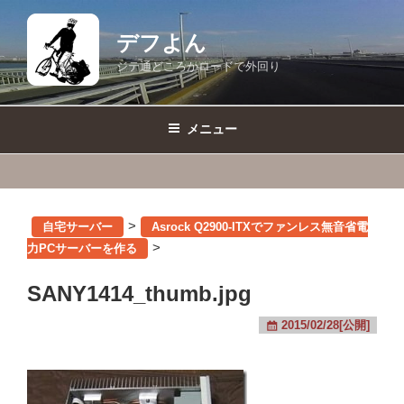
コ
ン
デフよん
テ
ジテ通どころかロードで外回り
ン
ツ
へ
メニュー
ス
キ
ッ
プ
>
自宅サーバー
Asrock Q2900-ITXでファンレス無音省電
>
力PCサーバーを作る
SANY1414_thumb.jpg
2015/02/28[公開]