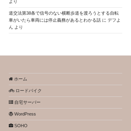
より
道交法第38条で信号のない横断歩道を渡ろうとする自転
車がいたら車両には停止義務があるとわかる話
に
デフよ
ん
より
ホーム
ロードバイク
自宅サーバー
WordPress
SOHO