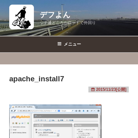
コ
ン
デフよん
テ
ジテ通どころかロードで外回り
ン
ツ
へ
メニュー
ス
キ
ッ
プ
apache_install7
2015/11/23[公開]