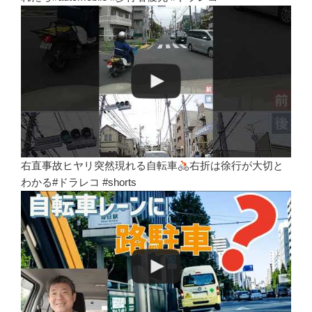
右直事故ヒヤリ突然現れる自転車
右折は徐行が大切と
わかる#ドラレコ #shorts