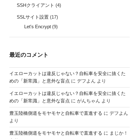
SSHクライアント
(4)
SSLサイト設置
(17)
Let's Encrypt
(9)
最近のコメント
イエローカットは違反じゃない？自転車を安全に抜くた
めの「新常識」と意外な盲点
に
デフよん
より
イエローカットは違反じゃない？自転車を安全に抜くた
めの「新常識」と意外な盲点
に
がんちゃん
より
豊玉陸橋側道をモヤモヤと自転車で直進する
に
デフよん
より
豊玉陸橋側道をモヤモヤと自転車で直進する
に
まじか！