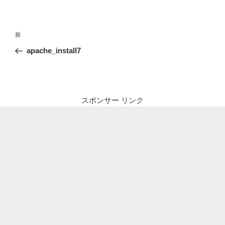
投
前
前
稿
の
apache_install7
ナ
投
ビ
稿
ゲ
ー
スポンサー リンク
シ
ョ
ン