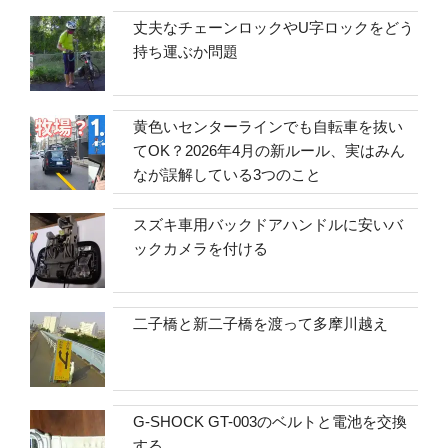
丈夫なチェーンロックやU字ロックをどう
持ち運ぶか問題
黄色いセンターラインでも自転車を抜い
てOK？2026年4月の新ルール、実はみん
なが誤解している3つのこと
スズキ車用バックドアハンドルに安いバ
ックカメラを付ける
二子橋と新二子橋を渡って多摩川越え
G-SHOCK GT-003のベルトと電池を交換
する