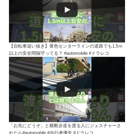
【自転車追い抜き】黄色センターラインの道路でも1.5ｍ
以上の安全間隔守ってる？ #automobile #ドラレコ
「お先にどうぞ」と横断歩道を渡る人にジェスチャーさ
れたら#automobile #歩行者優先 #ドラレコ