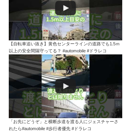
【自転車追い抜き】黄色センターラインの道路でも1.5ｍ
以上の安全間隔守ってる？ #automobile #ドラレコ
「お先にどうぞ」と横断歩道を渡る人にジェスチャーさ
れたら#automobile #歩行者優先 #ドラレコ