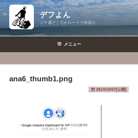
コ
ン
デフよん
テ
ジテ通どころかロードで外回り
ン
ツ
へ
メニュー
ス
キ
ッ
プ
ana6_thumb1.png
2014/10/07[公開]