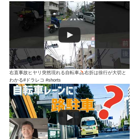
右直事故ヒヤリ突然現れる自転車
右折は徐行が大切と
わかる#ドラレコ #shorts