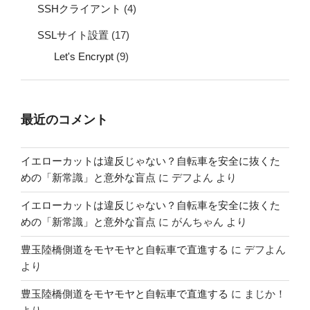
SSHクライアント
(4)
SSLサイト設置
(17)
Let's Encrypt
(9)
最近のコメント
イエローカットは違反じゃない？自転車を安全に抜くた
めの「新常識」と意外な盲点
に
デフよん
より
イエローカットは違反じゃない？自転車を安全に抜くた
めの「新常識」と意外な盲点
に
がんちゃん
より
豊玉陸橋側道をモヤモヤと自転車で直進する
に
デフよん
より
豊玉陸橋側道をモヤモヤと自転車で直進する
に
まじか！