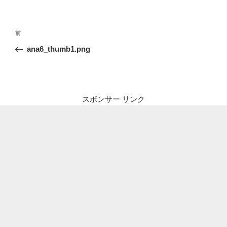
投
前
前
稿
の
ana6_thumb1.png
ナ
投
ビ
稿
ゲ
ー
スポンサー リンク
シ
ョ
ン