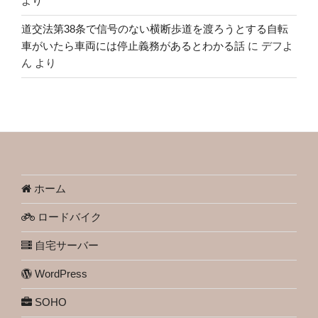
より
道交法第38条で信号のない横断歩道を渡ろうとする自転
車がいたら車両には停止義務があるとわかる話
に
デフよ
ん
より
ホーム
ロードバイク
自宅サーバー
WordPress
SOHO