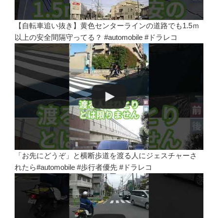
【自転車追い抜き】黄色センターラインの道路でも1.5ｍ
以上の安全間隔守ってる？ #automobile #ドラレコ
「お先にどうぞ」と横断歩道を渡る人にジェスチャーさ
れたら#automobile #歩行者優先 #ドラレコ