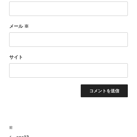
メール
※
サイト
投
前
前
稿
の