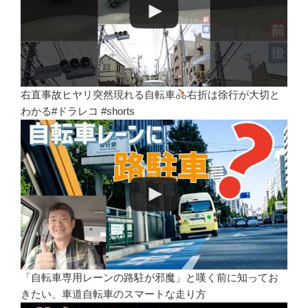
右直事故ヒヤリ突然現れる自転車
右折は徐行が大切と
わかる#ドラレコ #shorts
「自転車専用レーンの路駐が邪魔」と嘆く前に知ってお
きたい、車道自転車のスマートな走り方