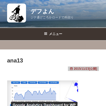
コ
ン
デフよん
テ
ジテ通どころかロードで外回り
ン
ツ
へ
メニュー
ス
キ
ッ
プ
ana13
2015/11/23[公開]