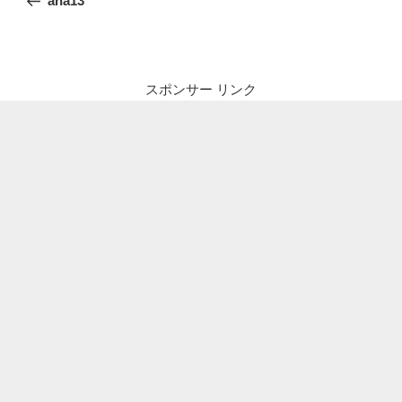
ana13
ナ
投
ビ
稿
ゲ
ー
スポンサー リンク
シ
ョ
ン