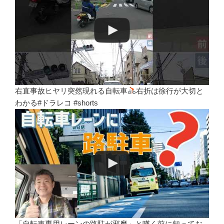
右直事故ヒヤリ突然現れる自転車
右折は徐行が大切と
わかる#ドラレコ #shorts
「自転車専用レーンの路駐が邪魔」と嘆く前に知ってお