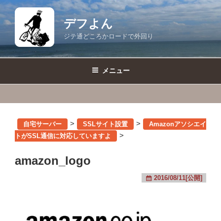
コ
ン
デフよん
テ
ジテ通どころかロードで外回り
ン
ツ
へ
メニュー
ス
キ
ッ
プ
>
>
自宅サーバー
SSLサイト設置
Amazonアソシエイ
>
トがSSL通信に対応していますよ
amazon_logo
2016/08/11[公開]