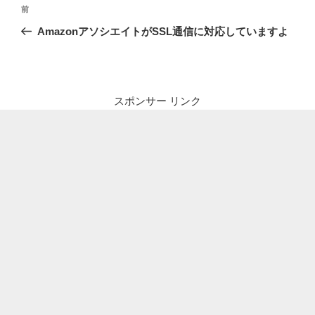
投
前
前
稿
の
AmazonアソシエイトがSSL通信に対応していますよ
ナ
投
ビ
稿
ゲ
ー
スポンサー リンク
シ
ョ
ン