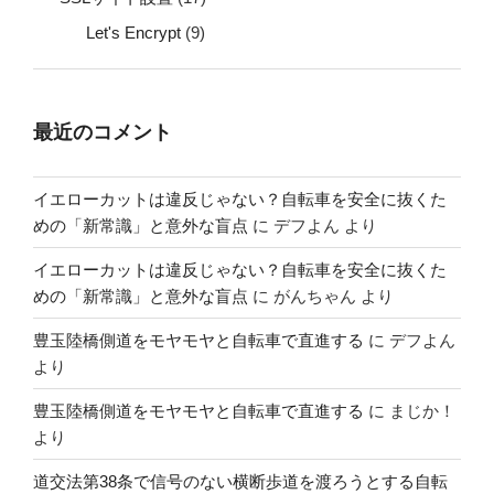
Let's Encrypt
(9)
最近のコメント
イエローカットは違反じゃない？自転車を安全に抜くた
めの「新常識」と意外な盲点
に
デフよん
より
イエローカットは違反じゃない？自転車を安全に抜くた
めの「新常識」と意外な盲点
に
がんちゃん
より
豊玉陸橋側道をモヤモヤと自転車で直進する
に
デフよん
より
豊玉陸橋側道をモヤモヤと自転車で直進する
に
まじか！
より
道交法第38条で信号のない横断歩道を渡ろうとする自転