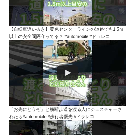
【自転車追い抜き】黄色センターラインの道路でも1.5ｍ
以上の安全間隔守ってる？ #automobile #ドラレコ
「お先にどうぞ」と横断歩道を渡る人にジェスチャーさ
れたら#automobile #歩行者優先 #ドラレコ