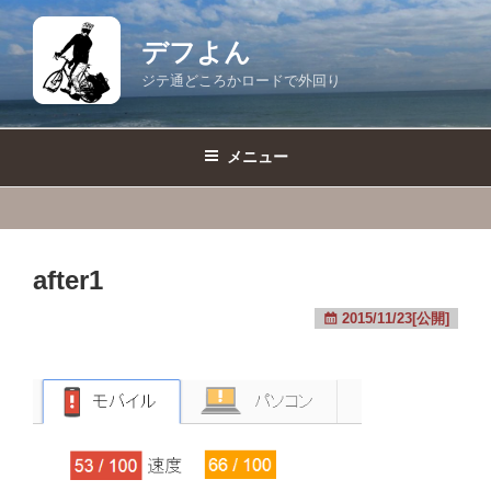
コ
ン
デフよん
テ
ジテ通どころかロードで外回り
ン
ツ
へ
メニュー
ス
キ
ッ
プ
after1
2015/11/23[公開]