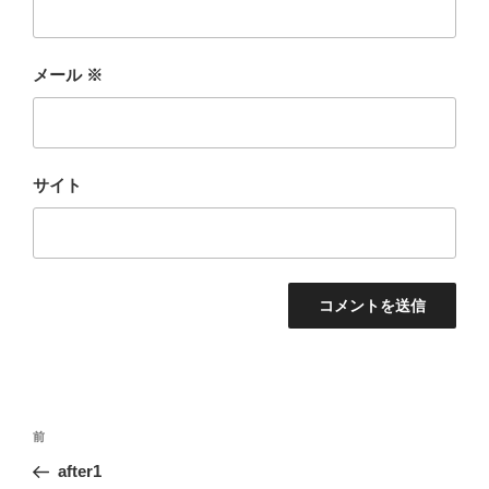
メール
※
サイト
投
前
前
稿
の
after1
ナ