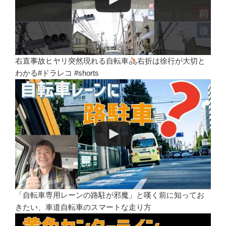
右直事故ヒヤリ突然現れる自転車
右折は徐行が大切と
わかる#ドラレコ #shorts
「自転車専用レーンの路駐が邪魔」と嘆く前に知ってお
きたい、車道自転車のスマートな走り方