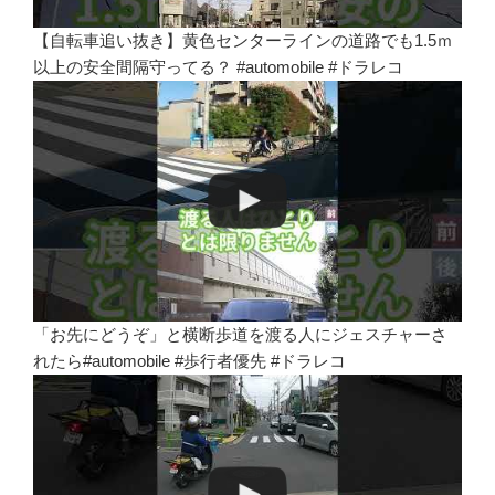
【自転車追い抜き】黄色センターラインの道路でも1.5ｍ
以上の安全間隔守ってる？ #automobile #ドラレコ
「お先にどうぞ」と横断歩道を渡る人にジェスチャーさ
れたら#automobile #歩行者優先 #ドラレコ