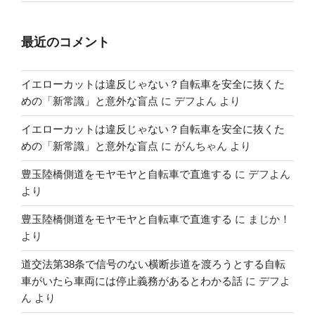
最近のコメント
イエローカットは違反じゃない？自転車を安全に抜くた
めの「新常識」と意外な盲点
に
デフよん
より
イエローカットは違反じゃない？自転車を安全に抜くた
めの「新常識」と意外な盲点
に
がんちゃん
より
豊玉陸橋側道をモヤモヤと自転車で直進する
に
デフよん
より
豊玉陸橋側道をモヤモヤと自転車で直進する
に
まじか！
より
道交法第38条で信号のない横断歩道を渡ろうとする自転
車がいたら車両には停止義務があるとわかる話
に
デフよ
ん
より