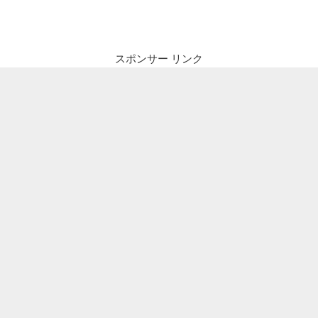
投
ビ
稿
ゲ
ー
スポンサー リンク
シ
ョ
ン