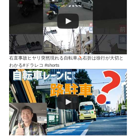
右直事故ヒヤリ突然現れる自転車
右折は徐行が大切と
わかる#ドラレコ #shorts