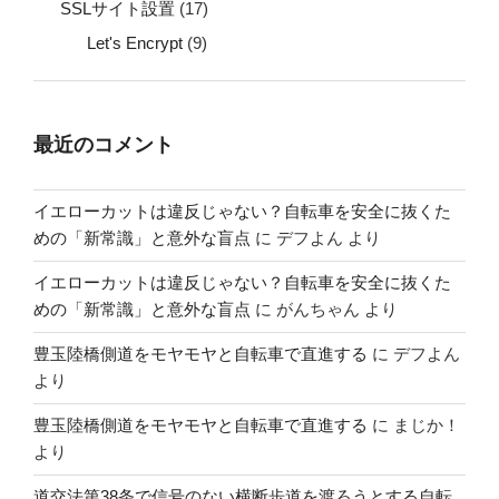
SSLサイト設置
(17)
Let's Encrypt
(9)
最近のコメント
イエローカットは違反じゃない？自転車を安全に抜くた
めの「新常識」と意外な盲点
に
デフよん
より
イエローカットは違反じゃない？自転車を安全に抜くた
めの「新常識」と意外な盲点
に
がんちゃん
より
豊玉陸橋側道をモヤモヤと自転車で直進する
に
デフよん
より
豊玉陸橋側道をモヤモヤと自転車で直進する
に
まじか！
より
道交法第38条で信号のない横断歩道を渡ろうとする自転