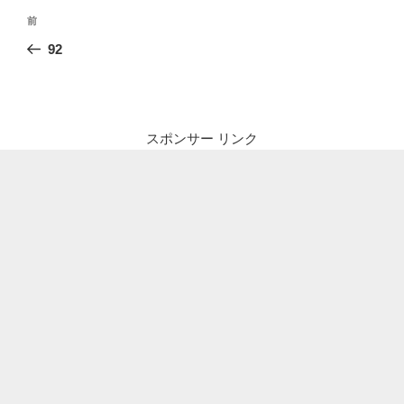
投
前
前
稿
の
92
ナ
投
ビ
稿
ゲ
ー
スポンサー リンク
シ
ョ
ン