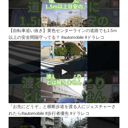
【自転車追い抜き】黄色センターラインの道路でも1.5ｍ
以上の安全間隔守ってる？ #automobile #ドラレコ
「お先にどうぞ」と横断歩道を渡る人にジェスチャーさ
れたら#automobile #歩行者優先 #ドラレコ