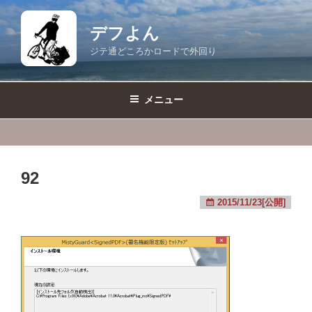
コ
ン
デフよん
テ
ジテ通どころかロードで外回り
ン
ツ
へ
メニュー
ス
キ
ッ
プ
92
2015/11/23[公開]