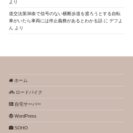
より
道交法第38条で信号のない横断歩道を渡ろうとする自転
車がいたら車両には停止義務があるとわかる話
に
デフよ
ん
より
ホーム
ロードバイク
自宅サーバー
WordPress
SOHO