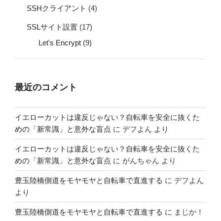
SSHクライアント
(4)
SSLサイト設置
(17)
Let's Encrypt
(9)
最近のコメント
イエローカットは違反じゃない？自転車を安全に抜くた
めの「新常識」と意外な盲点
に
デフよん
より
イエローカットは違反じゃない？自転車を安全に抜くた
めの「新常識」と意外な盲点
に
がんちゃん
より
豊玉陸橋側道をモヤモヤと自転車で直進する
に
デフよん
より
豊玉陸橋側道をモヤモヤと自転車で直進する
に
まじか！