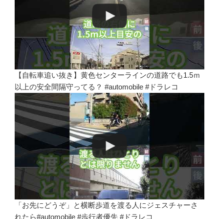
【自転車追い抜き】黄色センターラインの道路でも1.5ｍ
以上の安全間隔守ってる？ #automobile #ドラレコ
「お先にどうぞ」と横断歩道を渡る人にジェスチャーさ
れたら#automobile #歩行者優先 #ドラレコ