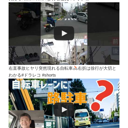
右直事故ヒヤリ突然現れる自転車
右折は徐行が大切と
わかる#ドラレコ #shorts