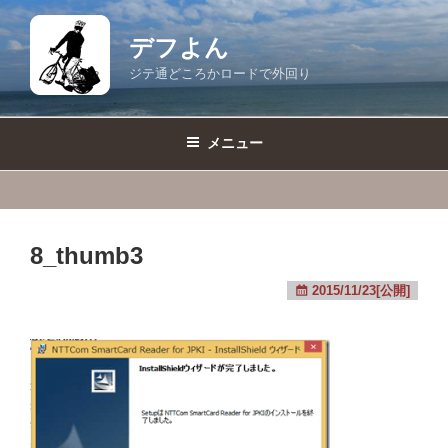
コ
ン
デフよん
テ
ジテ通どころかロードで外回り
ン
ツ
へ
メニュー
ス
キ
ッ
プ
8_thumb3
2015/11/23[公開]