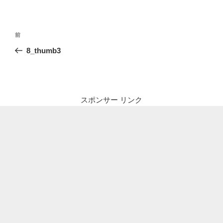
投
前
前
稿
の
8_thumb3
ナ
投
ビ
稿
ゲ
ー
スポンサー リンク
シ
ョ
ン