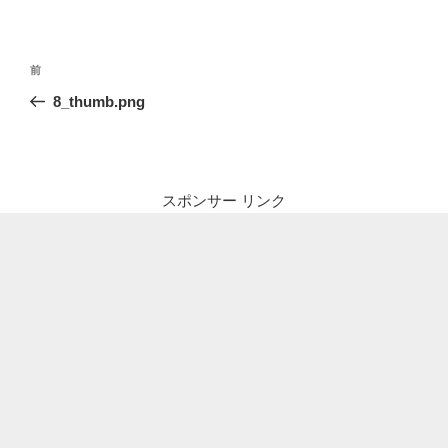
投
前
前
稿
の
8_thumb.png
ナ
投
ビ
稿
ゲ
ー
スポンサー リンク
シ
ョ
ン