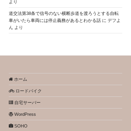
より
道交法第38条で信号のない横断歩道を渡ろうとする自転
車がいたら車両には停止義務があるとわかる話
に
デフよ
ん
より
ホーム
ロードバイク
自宅サーバー
WordPress
SOHO