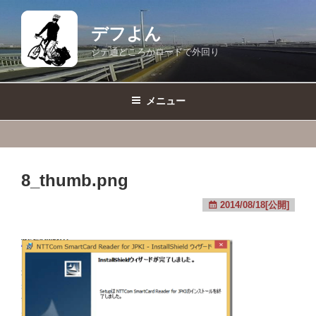
コ
ン
デフよん
テ
ジテ通どころかロードで外回り
ン
ツ
へ
メニュー
ス
キ
ッ
プ
8_thumb.png
2014/08/18[公開]