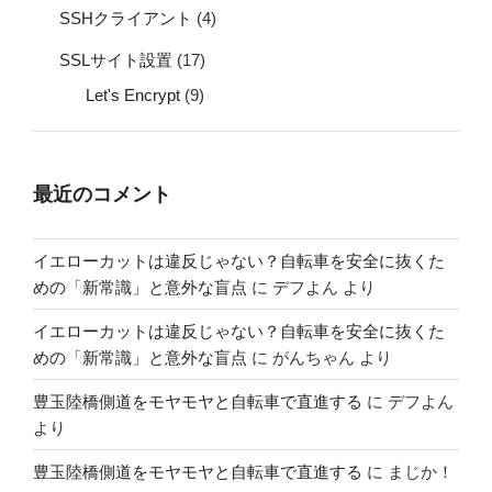
SSHクライアント
(4)
SSLサイト設置
(17)
Let's Encrypt
(9)
最近のコメント
イエローカットは違反じゃない？自転車を安全に抜くた
めの「新常識」と意外な盲点
に
デフよん
より
イエローカットは違反じゃない？自転車を安全に抜くた
めの「新常識」と意外な盲点
に
がんちゃん
より
豊玉陸橋側道をモヤモヤと自転車で直進する
に
デフよん
より
豊玉陸橋側道をモヤモヤと自転車で直進する
に
まじか！