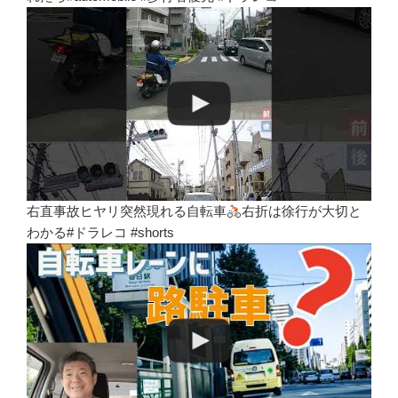
右直事故ヒヤリ突然現れる自転車
右折は徐行が大切と
わかる#ドラレコ #shorts