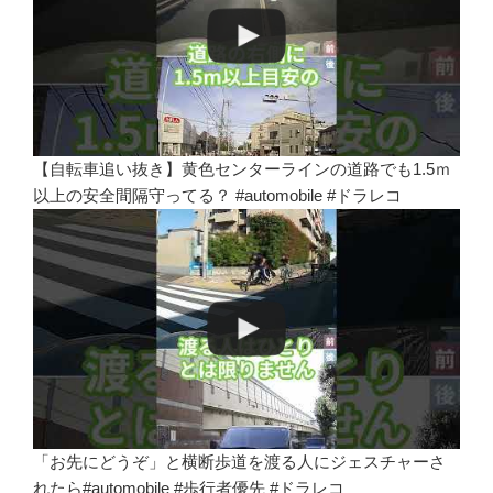
【自転車追い抜き】黄色センターラインの道路でも1.5ｍ
以上の安全間隔守ってる？ #automobile #ドラレコ
「お先にどうぞ」と横断歩道を渡る人にジェスチャーさ
れたら#automobile #歩行者優先 #ドラレコ