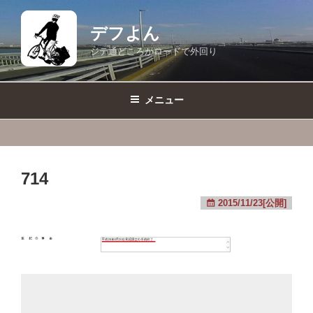
コ
ン
デフよん
テ
ジテ通どころかロードで外回り
ン
ツ
へ
メニュー
ス
キ
ッ
プ
714
2015/11/23[公開]