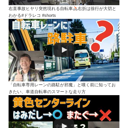
右直事故ヒヤリ突然現れる自転車
右折は徐行が大切と
わかる#ドラレコ #shorts
「自転車専用レーンの路駐が邪魔」と嘆く前に知ってお
きたい、車道自転車のスマートな走り方