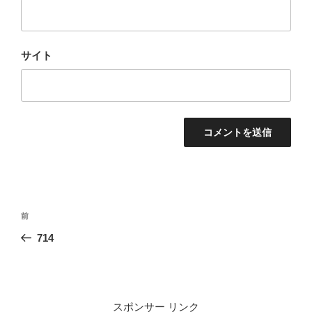
サイト
投
前
前
稿
の
714
ナ
投
ビ
稿
ゲ
ー
スポンサー リンク