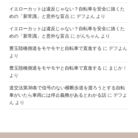
イエローカットは違反じゃない？自転車を安全に抜くた
めの「新常識」と意外な盲点
に
デフよん
より
イエローカットは違反じゃない？自転車を安全に抜くた
めの「新常識」と意外な盲点
に
がんちゃん
より
豊玉陸橋側道をモヤモヤと自転車で直進する
に
デフよん
より
豊玉陸橋側道をモヤモヤと自転車で直進する
に
まじか！
より
道交法第38条で信号のない横断歩道を渡ろうとする自転
車がいたら車両には停止義務があるとわかる話
に
デフよ
ん
より