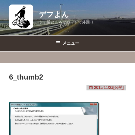
コ
ン
デフよん
テ
ジテ通どころかロードで外回り
ン
ツ
へ
メニュー
ス
キ
ッ
プ
6_thumb2
2015/11/23[公開]