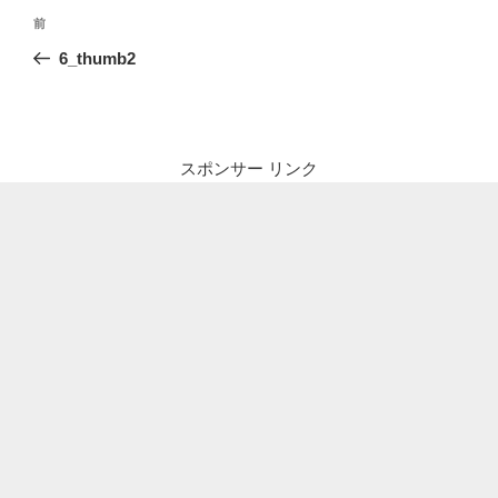
投
前
前
稿
の
6_thumb2
ナ
投
ビ
稿
ゲ
ー
スポンサー リンク
シ
ョ
ン