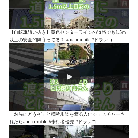
【自転車追い抜き】黄色センターラインの道路でも1.5ｍ
以上の安全間隔守ってる？ #automobile #ドラレコ
「お先にどうぞ」と横断歩道を渡る人にジェスチャーさ
れたら#automobile #歩行者優先 #ドラレコ