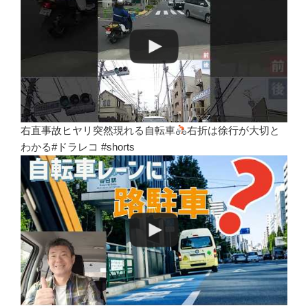
右直事故ヒヤリ突然現れる自転車
右折は徐行が大切と
わかる#ドラレコ #shorts