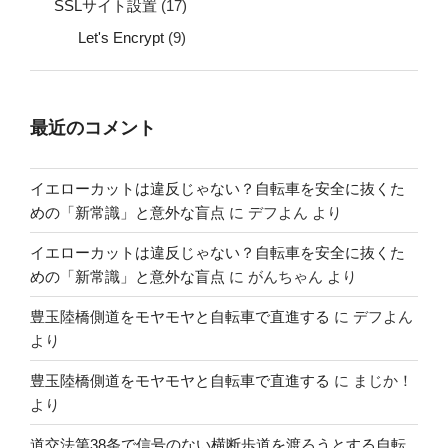
SSLサイト設置
(17)
Let's Encrypt
(9)
最近のコメント
イエローカットは違反じゃない？自転車を安全に抜くた
めの「新常識」と意外な盲点
に
デフよん
より
イエローカットは違反じゃない？自転車を安全に抜くた
めの「新常識」と意外な盲点
に
がんちゃん
より
豊玉陸橋側道をモヤモヤと自転車で直進する
に
デフよん
より
豊玉陸橋側道をモヤモヤと自転車で直進する
に
まじか！
より
道交法第38条で信号のない横断歩道を渡ろうとする自転