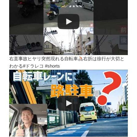
右直事故ヒヤリ突然現れる自転車
右折は徐行が大切と
わかる#ドラレコ #shorts