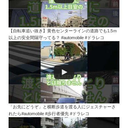
【自転車追い抜き】黄色センターラインの道路でも1.5ｍ
以上の安全間隔守ってる？ #automobile #ドラレコ
「お先にどうぞ」と横断歩道を渡る人にジェスチャーさ
れたら#automobile #歩行者優先 #ドラレコ