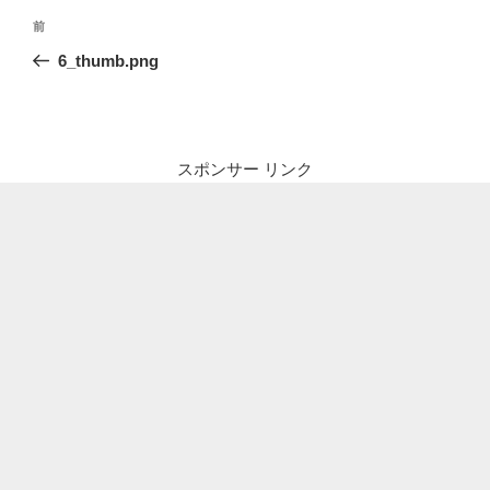
投
前
前
稿
の
6_thumb.png
ナ
投
ビ
稿
ゲ
ー
スポンサー リンク
シ
ョ
ン