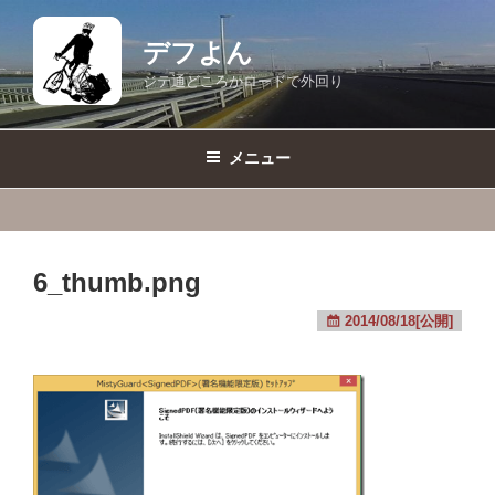
コ
ン
デフよん
テ
ジテ通どころかロードで外回り
ン
ツ
へ
メニュー
ス
キ
ッ
プ
6_thumb.png
2014/08/18[公開]