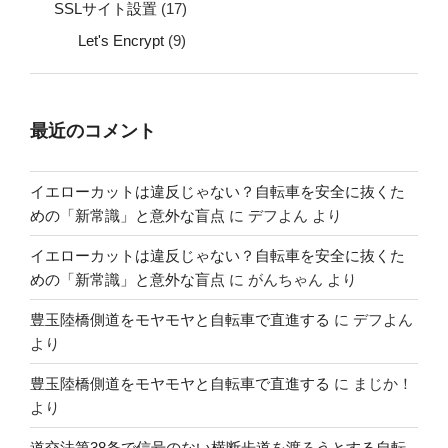
SSLサイト設置
(17)
Let's Encrypt
(9)
最近のコメント
イエローカットは違反じゃない？自転車を安全に抜くた
めの「新常識」と意外な盲点
に
デフよん
より
イエローカットは違反じゃない？自転車を安全に抜くた
めの「新常識」と意外な盲点
に
がんちゃん
より
豊玉陸橋側道をモヤモヤと自転車で直進する
に
デフよん
より
豊玉陸橋側道をモヤモヤと自転車で直進する
に
まじか！
より
道交法第38条で信号のない横断歩道を渡ろうとする自転