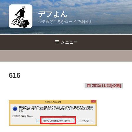
コ
ン
デフよん
テ
ジテ通どころかロードで外回り
ン
ツ
へ
メニュー
ス
キ
ッ
プ
616
2015/11/23[公開]