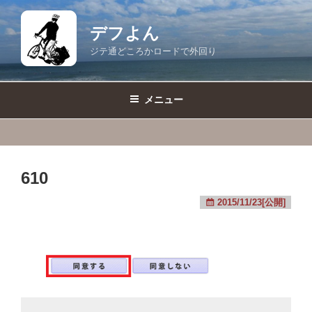
コ
ン
デフよん
テ
ジテ通どころかロードで外回り
ン
ツ
へ
メニュー
ス
キ
ッ
プ
610
2015/11/23[公開]