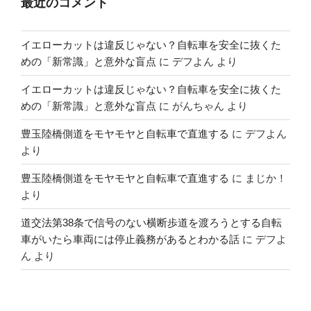
最近のコメント
イエローカットは違反じゃない？自転車を安全に抜くた
めの「新常識」と意外な盲点
に
デフよん
より
イエローカットは違反じゃない？自転車を安全に抜くた
めの「新常識」と意外な盲点
に
がんちゃん
より
豊玉陸橋側道をモヤモヤと自転車で直進する
に
デフよん
より
豊玉陸橋側道をモヤモヤと自転車で直進する
に
まじか！
より
道交法第38条で信号のない横断歩道を渡ろうとする自転
車がいたら車両には停止義務があるとわかる話
に
デフよ
ん
より