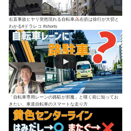
右直事故ヒヤリ突然現れる自転車
右折は徐行が大切と
わかる#ドラレコ #shorts
「自転車専用レーンの路駐が邪魔」と嘆く前に知ってお
きたい、車道自転車のスマートな走り方