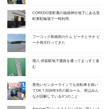
COREDO室町裏の福徳神社地下にある室
町東駐輪場で一時利用
フーコック島南部のケム ビーチとサオ ビ
ーチ両方行ってきた
環八-井荻駅地下通路を通ってまっすぐ進
む
黄色いセンターラインでも自転車を抜い
てOK？2026年4月の新ルール、実はみん
なが誤解している3つのこと
Amazonアソシエイトリンクが「欲しいも