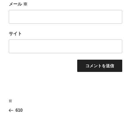
メール
※
サイト
投
前
前
稿
の
610
ナ
投
ビ
稿
ゲ