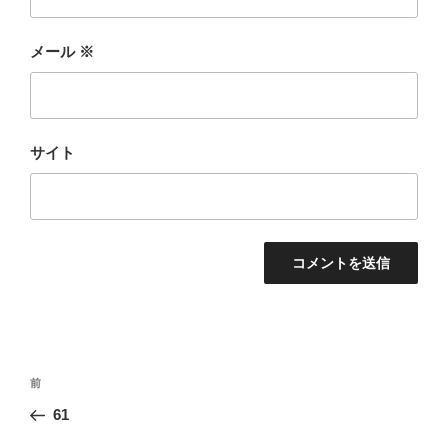
メール
※
サイト
投
前
前
稿
の
61
ナ
投