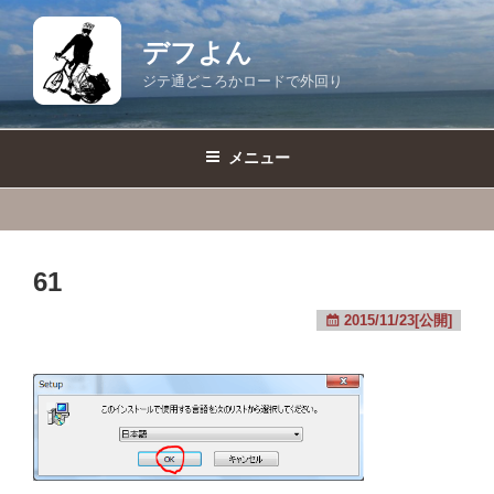
コ
ン
デフよん
テ
ジテ通どころかロードで外回り
ン
ツ
へ
メニュー
ス
キ
ッ
プ
61
2015/11/23[公開]