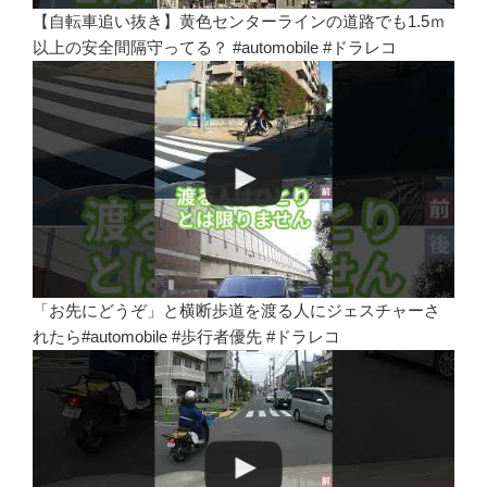
【自転車追い抜き】黄色センターラインの道路でも1.5ｍ
以上の安全間隔守ってる？ #automobile #ドラレコ
「お先にどうぞ」と横断歩道を渡る人にジェスチャーさ
れたら#automobile #歩行者優先 #ドラレコ