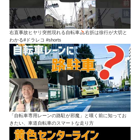
右直事故ヒヤリ突然現れる自転車
右折は徐行が大切と
わかる#ドラレコ #shorts
「自転車専用レーンの路駐が邪魔」と嘆く前に知ってお
きたい、車道自転車のスマートな走り方