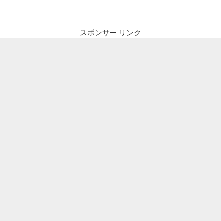
ビ
稿
ゲ
ー
スポンサー リンク
シ
ョ
ン