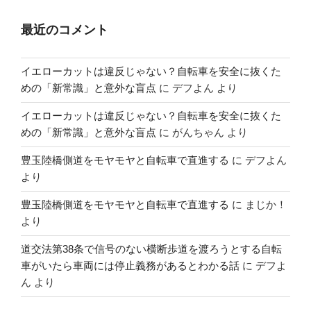
最近のコメント
イエローカットは違反じゃない？自転車を安全に抜くた
めの「新常識」と意外な盲点
に
デフよん
より
イエローカットは違反じゃない？自転車を安全に抜くた
めの「新常識」と意外な盲点
に
がんちゃん
より
豊玉陸橋側道をモヤモヤと自転車で直進する
に
デフよん
より
豊玉陸橋側道をモヤモヤと自転車で直進する
に
まじか！
より
道交法第38条で信号のない横断歩道を渡ろうとする自転
車がいたら車両には停止義務があるとわかる話
に
デフよ
ん
より