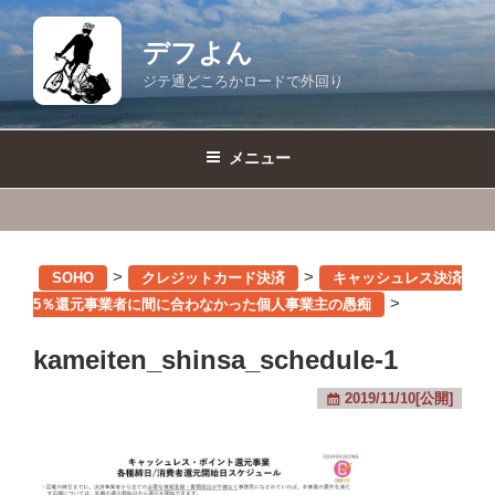
コ
ン
デフよん
テ
ジテ通どころかロードで外回り
ン
ツ
へ
メニュー
ス
キ
ッ
プ
>
>
SOHO
クレジットカード決済
キャッシュレス決済
>
5％還元事業者に間に合わなかった個人事業主の愚痴
kameiten_shinsa_schedule-1
2019/11/10[公開]