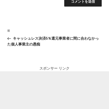
投
前
前
稿
の
キャッシュレス決済5％還元事業者に間に合わなかっ
ナ
投
た個人事業主の愚痴
ビ
稿
ゲ
ー
シ
スポンサー リンク
ョ
ン