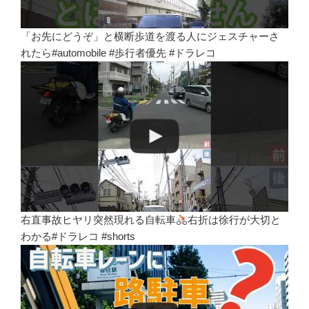
「お先にどうぞ」と横断歩道を渡る人にジェスチャーさ
れたら#automobile #歩行者優先 #ドラレコ
右直事故ヒヤリ突然現れる自転車
右折は徐行が大切と
わかる#ドラレコ #shorts