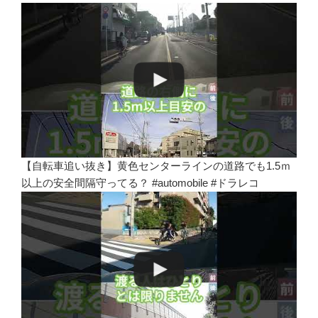
【自転車追い抜き】黄色センターラインの道路でも1.5ｍ
以上の安全間隔守ってる？ #automobile #ドラレコ