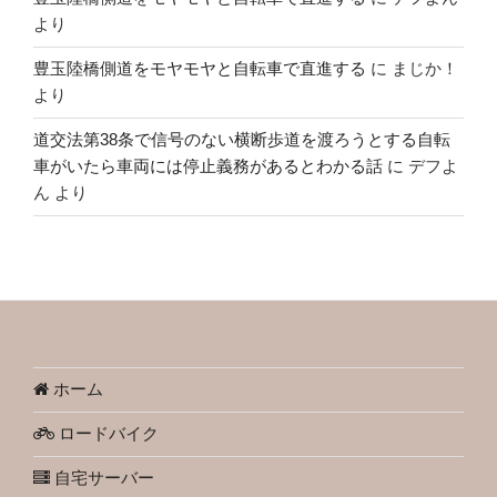
より
豊玉陸橋側道をモヤモヤと自転車で直進する
に
まじか！
より
道交法第38条で信号のない横断歩道を渡ろうとする自転
車がいたら車両には停止義務があるとわかる話
に
デフよ
ん
より
ホーム
ロードバイク
自宅サーバー