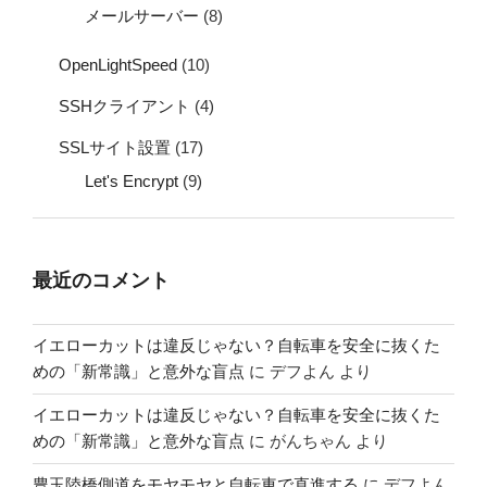
メールサーバー
(8)
OpenLightSpeed
(10)
SSHクライアント
(4)
SSLサイト設置
(17)
Let's Encrypt
(9)
最近のコメント
イエローカットは違反じゃない？自転車を安全に抜くた
めの「新常識」と意外な盲点
に
デフよん
より
イエローカットは違反じゃない？自転車を安全に抜くた
めの「新常識」と意外な盲点
に
がんちゃん
より
豊玉陸橋側道をモヤモヤと自転車で直進する
に
デフよん