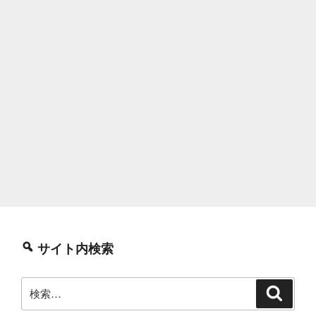
サイト内検索
検
検
索
索: