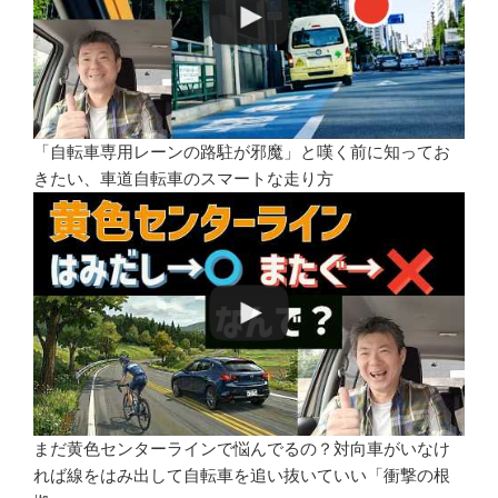
「自転車専用レーンの路駐が邪魔」と嘆く前に知ってお
きたい、車道自転車のスマートな走り方
まだ黄色センターラインで悩んでるの？対向車がいなけ
れば線をはみ出して自転車を追い抜いていい「衝撃の根