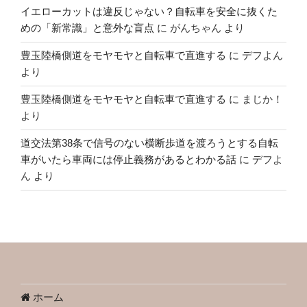
イエローカットは違反じゃない？自転車を安全に抜くた
めの「新常識」と意外な盲点
に
がんちゃん
より
豊玉陸橋側道をモヤモヤと自転車で直進する
に
デフよん
より
豊玉陸橋側道をモヤモヤと自転車で直進する
に
まじか！
より
道交法第38条で信号のない横断歩道を渡ろうとする自転
車がいたら車両には停止義務があるとわかる話
に
デフよ
ん
より
ホーム