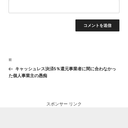
投
前
前
稿
の
キャッシュレス決済5％還元事業者に間に合わなかっ
ナ
投
た個人事業主の愚痴
ビ
稿
ゲ
ー
シ
スポンサー リンク
ョ
ン