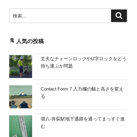
検
検
索
索:
人気の投稿
丈夫なチェーンロックやU字ロックをどう
持ち運ぶか問題
Contact Form 7 入力欄の幅と高さを変え
る
環八-井荻駅地下通路を通ってまっすぐ進
む