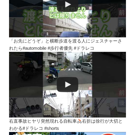
「お先にどうぞ」と横断歩道を渡る人にジェスチャーさ
れたら#automobile #歩行者優先 #ドラレコ
右直事故ヒヤリ突然現れる自転車
右折は徐行が大切と
わかる#ドラレコ #shorts