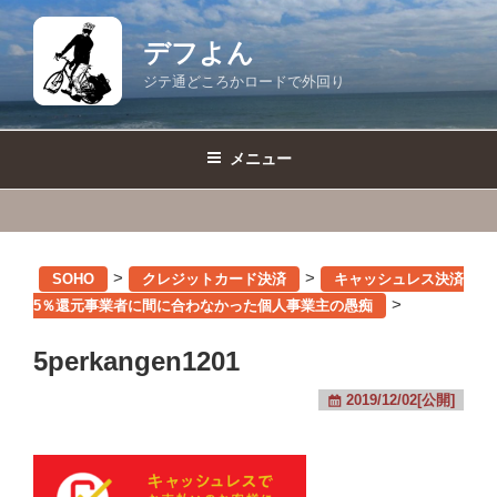
コ
ン
デフよん
テ
ジテ通どころかロードで外回り
ン
ツ
へ
メニュー
ス
キ
ッ
プ
>
>
SOHO
クレジットカード決済
キャッシュレス決済
>
5％還元事業者に間に合わなかった個人事業主の愚痴
5perkangen1201
2019/12/02[公開]