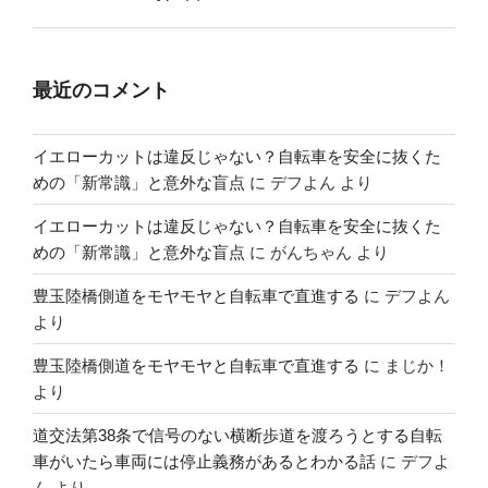
最近のコメント
イエローカットは違反じゃない？自転車を安全に抜くた
めの「新常識」と意外な盲点
に
デフよん
より
イエローカットは違反じゃない？自転車を安全に抜くた
めの「新常識」と意外な盲点
に
がんちゃん
より
豊玉陸橋側道をモヤモヤと自転車で直進する
に
デフよん
より
豊玉陸橋側道をモヤモヤと自転車で直進する
に
まじか！
より
道交法第38条で信号のない横断歩道を渡ろうとする自転
車がいたら車両には停止義務があるとわかる話
に
デフよ
ん
より