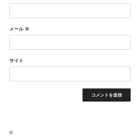
メール
※
サイト
投
前
前
稿