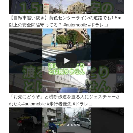
【自転車追い抜き】黄色センターラインの道路でも1.5ｍ
以上の安全間隔守ってる？ #automobile #ドラレコ
「お先にどうぞ」と横断歩道を渡る人にジェスチャーさ
れたら#automobile #歩行者優先 #ドラレコ