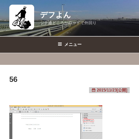
コ
ン
デフよん
テ
ジテ通どころかロードで外回り
ン
ツ
へ
メニュー
ス
キ
ッ
プ
56
2015/11/23[公開]