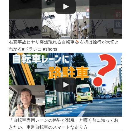
右直事故ヒヤリ突然現れる自転車
右折は徐行が大切と
わかる#ドラレコ #shorts
「自転車専用レーンの路駐が邪魔」と嘆く前に知ってお
きたい、車道自転車のスマートな走り方