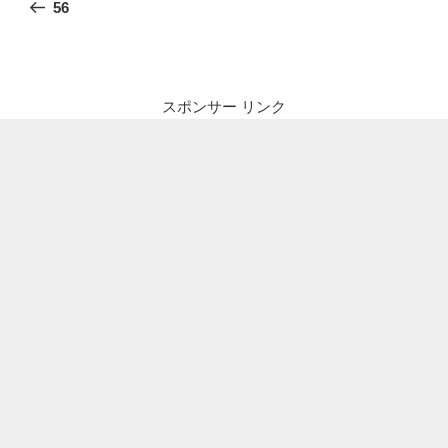
の
56
ナ
投
ビ
稿
ゲ
ー
スポンサー リンク
シ
ョ
ン