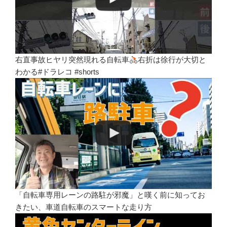
右直事故ヒヤリ突然現れる自転車
右折は徐行が大切と
わかる#ドラレコ #shorts
「自転車専用レーンの路駐が邪魔」と嘆く前に知ってお
きたい、車道自転車のスマートな走り方