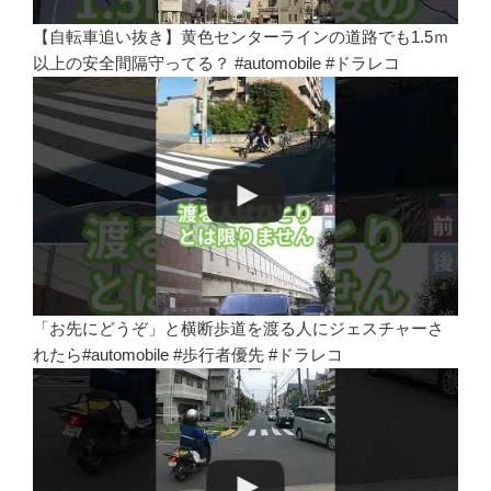
【自転車追い抜き】黄色センターラインの道路でも1.5ｍ
以上の安全間隔守ってる？ #automobile #ドラレコ
「お先にどうぞ」と横断歩道を渡る人にジェスチャーさ
れたら#automobile #歩行者優先 #ドラレコ