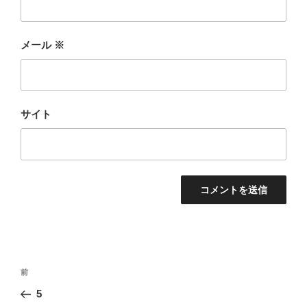
メール
※
サイト
投
前
前
稿
の
5
ナ
投