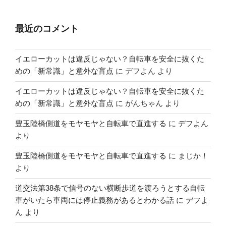
最近のコメント
イエローカットは違反じゃない？自転車を安全に抜くた
めの「新常識」と意外な盲点
に
デフよん
より
イエローカットは違反じゃない？自転車を安全に抜くた
めの「新常識」と意外な盲点
に
がんちゃん
より
豊玉陸橋側道をモヤモヤと自転車で直進する
に
デフよん
より
豊玉陸橋側道をモヤモヤと自転車で直進する
に
まじか！
より
道交法第38条で信号のない横断歩道を渡ろうとする自転
車がいたら車両には停止義務があるとわかる話
に
デフよ
ん
より