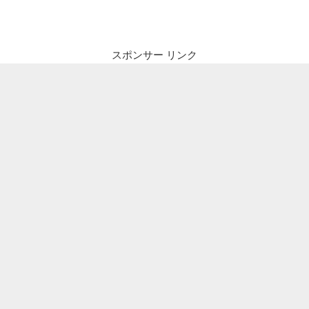
ビ
稿
ゲ
ー
スポンサー リンク
シ
ョ
ン