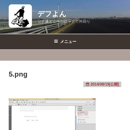
コ
ン
デフよん
テ
ジテ通どころかロードで外回り
ン
ツ
へ
メニュー
ス
キ
ッ
プ
5.png
2014/08/19[公開]