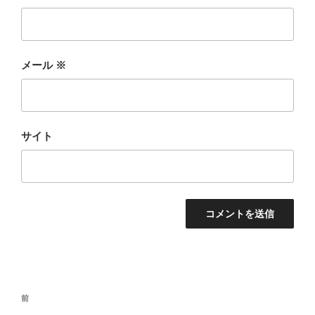
メール
※
サイト
投
前
前
稿