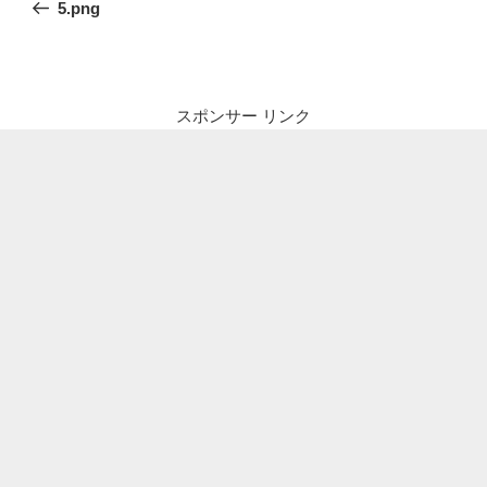
の
5.png
ナ
投
ビ
稿
ゲ
ー
スポンサー リンク
シ
ョ
ン