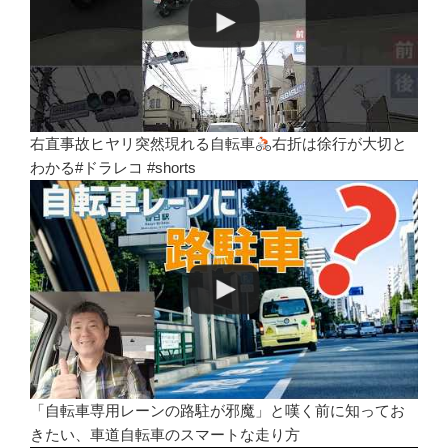
右直事故ヒヤリ突然現れる自転車
右折は徐行が大切と
わかる#ドラレコ #shorts
「自転車専用レーンの路駐が邪魔」と嘆く前に知ってお
きたい、車道自転車のスマートな走り方