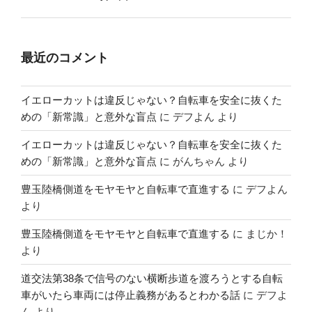
最近のコメント
イエローカットは違反じゃない？自転車を安全に抜くた
めの「新常識」と意外な盲点
に
デフよん
より
イエローカットは違反じゃない？自転車を安全に抜くた
めの「新常識」と意外な盲点
に
がんちゃん
より
豊玉陸橋側道をモヤモヤと自転車で直進する
に
デフよん
より
豊玉陸橋側道をモヤモヤと自転車で直進する
に
まじか！
より
道交法第38条で信号のない横断歩道を渡ろうとする自転
車がいたら車両には停止義務があるとわかる話
に
デフよ
ん
より