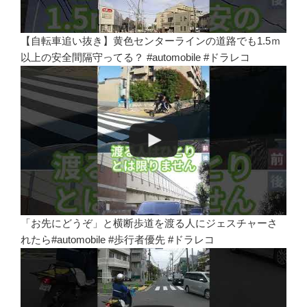
【自転車追い抜き】黄色センターラインの道路でも1.5ｍ
以上の安全間隔守ってる？ #automobile #ドラレコ
「お先にどうぞ」と横断歩道を渡る人にジェスチャーさ
れたら#automobile #歩行者優先 #ドラレコ