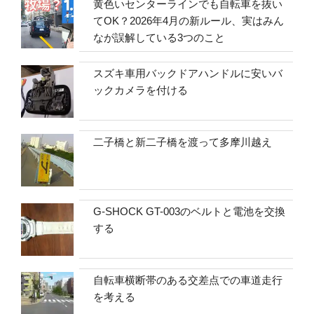
黄色いセンターラインでも自転車を抜い
てOK？2026年4月の新ルール、実はみん
なが誤解している3つのこと
スズキ車用バックドアハンドルに安いバ
ックカメラを付ける
二子橋と新二子橋を渡って多摩川越え
G-SHOCK GT-003のベルトと電池を交換
する
自転車横断帯のある交差点での車道走行
を考える