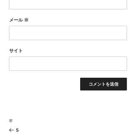
メール
※
サイト
投
前
前
稿
の
5
ナ
投