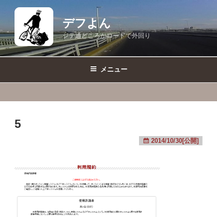
コ
ン
デフよん
テ
ジテ通どころかロードで外回り
ン
ツ
へ
メニュー
ス
キ
ッ
プ
5
2014/10/30[公開]