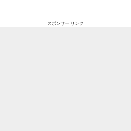
ビ
稿
ゲ
ー
スポンサー リンク
シ
ョ
ン