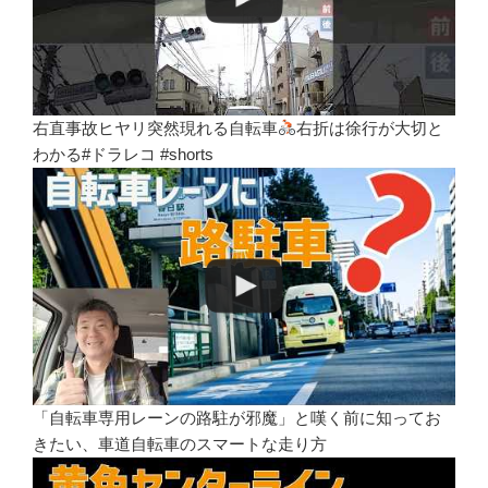
右直事故ヒヤリ突然現れる自転車
右折は徐行が大切と
わかる#ドラレコ #shorts
「自転車専用レーンの路駐が邪魔」と嘆く前に知ってお
きたい、車道自転車のスマートな走り方