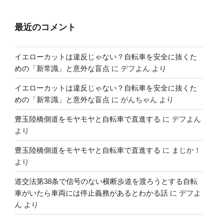
最近のコメント
イエローカットは違反じゃない？自転車を安全に抜くた
めの「新常識」と意外な盲点
に
デフよん
より
イエローカットは違反じゃない？自転車を安全に抜くた
めの「新常識」と意外な盲点
に
がんちゃん
より
豊玉陸橋側道をモヤモヤと自転車で直進する
に
デフよん
より
豊玉陸橋側道をモヤモヤと自転車で直進する
に
まじか！
より
道交法第38条で信号のない横断歩道を渡ろうとする自転
車がいたら車両には停止義務があるとわかる話
に
デフよ
ん
より