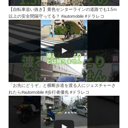
【自転車追い抜き】黄色センターラインの道路でも1.5ｍ
以上の安全間隔守ってる？ #automobile #ドラレコ
「お先にどうぞ」と横断歩道を渡る人にジェスチャーさ
れたら#automobile #歩行者優先 #ドラレコ