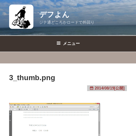
コ
ン
デフよん
テ
ジテ通どころかロードで外回り
ン
ツ
へ
メニュー
ス
キ
ッ
プ
3_thumb.png
2014/08/19[公開]