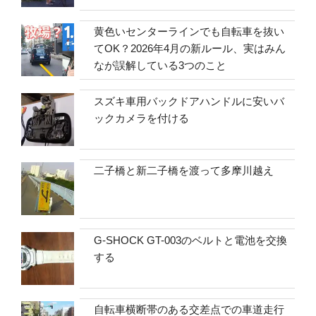
黄色いセンターラインでも自転車を抜い
てOK？2026年4月の新ルール、実はみん
なが誤解している3つのこと
スズキ車用バックドアハンドルに安いバ
ックカメラを付ける
二子橋と新二子橋を渡って多摩川越え
G-SHOCK GT-003のベルトと電池を交換
する
自転車横断帯のある交差点での車道走行