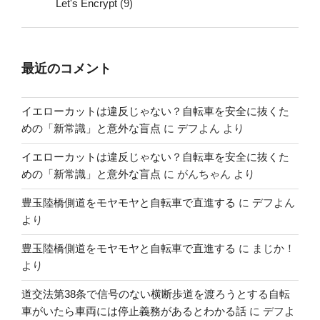
Let's Encrypt
(9)
最近のコメント
イエローカットは違反じゃない？自転車を安全に抜くた
めの「新常識」と意外な盲点
に
デフよん
より
イエローカットは違反じゃない？自転車を安全に抜くた
めの「新常識」と意外な盲点
に
がんちゃん
より
豊玉陸橋側道をモヤモヤと自転車で直進する
に
デフよん
より
豊玉陸橋側道をモヤモヤと自転車で直進する
に
まじか！
より
道交法第38条で信号のない横断歩道を渡ろうとする自転
車がいたら車両には停止義務があるとわかる話
に
デフよ