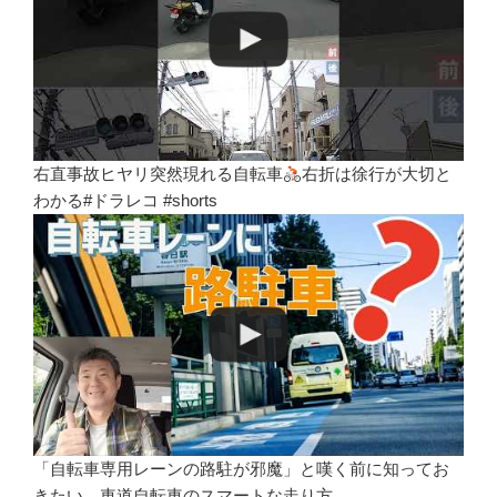
右直事故ヒヤリ突然現れる自転車
右折は徐行が大切と
わかる#ドラレコ #shorts
「自転車専用レーンの路駐が邪魔」と嘆く前に知ってお
きたい、車道自転車のスマートな走り方