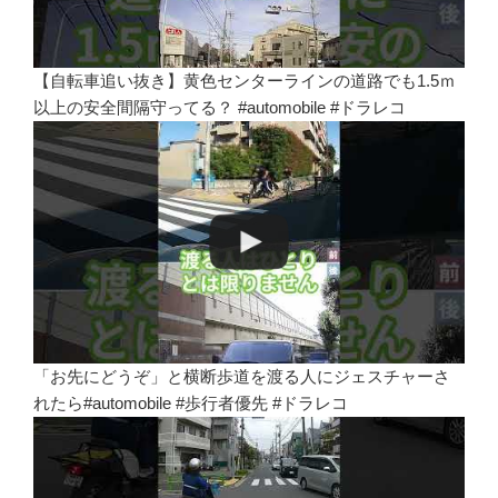
【自転車追い抜き】黄色センターラインの道路でも1.5ｍ
以上の安全間隔守ってる？ #automobile #ドラレコ
「お先にどうぞ」と横断歩道を渡る人にジェスチャーさ
れたら#automobile #歩行者優先 #ドラレコ