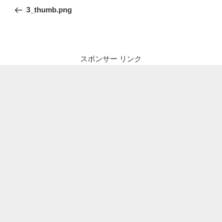
稿
の
3_thumb.png
ナ
投
ビ
稿
ゲ
ー
スポンサー リンク
シ
ョ
ン