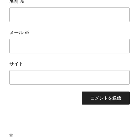
名前
※
メール
※
サイト
投
前
前