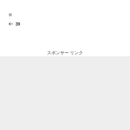
投
前
前
稿
の
39
ナ
投
ビ
稿
ゲ
ー
スポンサー リンク
シ
ョ
ン