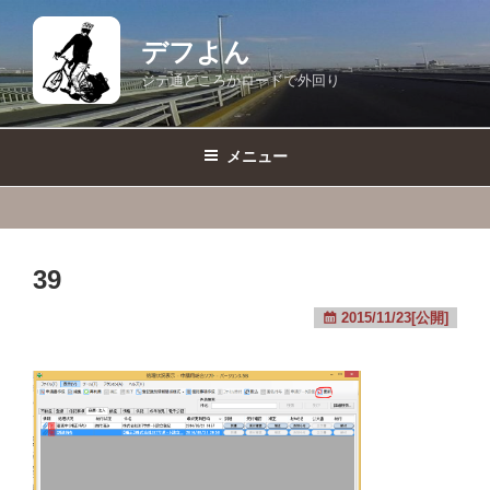
コ
ン
デフよん
テ
ジテ通どころかロードで外回り
ン
ツ
へ
メニュー
ス
キ
ッ
プ
39
2015/11/23[公開]