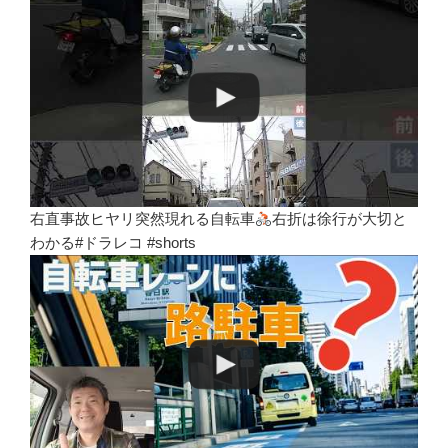
右直事故ヒヤリ突然現れる自転車
右折は徐行が大切と
わかる#ドラレコ #shorts