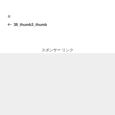
投
前
前
稿
の
38_thumb3_thumb
ナ
投
ビ
稿
ゲ
ー
スポンサー リンク
シ
ョ
ン