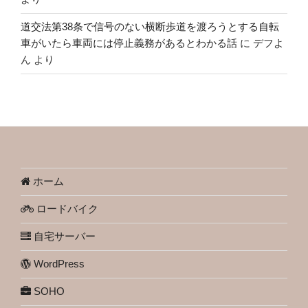
道交法第38条で信号のない横断歩道を渡ろうとする自転
車がいたら車両には停止義務があるとわかる話
に
デフよ
ん
より
ホーム
ロードバイク
自宅サーバー
WordPress
SOHO