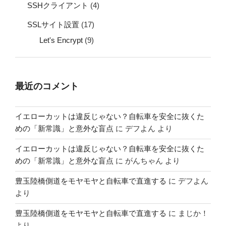
SSHクライアント
(4)
SSLサイト設置
(17)
Let's Encrypt
(9)
最近のコメント
イエローカットは違反じゃない？自転車を安全に抜くた
めの「新常識」と意外な盲点
に
デフよん
より
イエローカットは違反じゃない？自転車を安全に抜くた
めの「新常識」と意外な盲点
に
がんちゃん
より
豊玉陸橋側道をモヤモヤと自転車で直進する
に
デフよん
より
豊玉陸橋側道をモヤモヤと自転車で直進する
に
まじか！
より