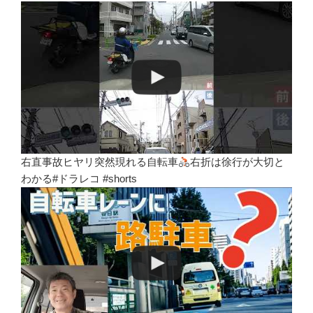
右直事故ヒヤリ突然現れる自転車
右折は徐行が大切と
わかる#ドラレコ #shorts