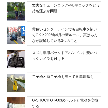
丈夫なチェーンロックやU字ロックをどう
持ち運ぶか問題
黄色いセンターラインでも自転車を抜い
てOK？2026年4月の新ルール、実はみん
なが誤解している3つのこと
スズキ車用バックドアハンドルに安いバ
ックカメラを付ける
二子橋と新二子橋を渡って多摩川越え
G-SHOCK GT-003のベルトと電池を交換
する