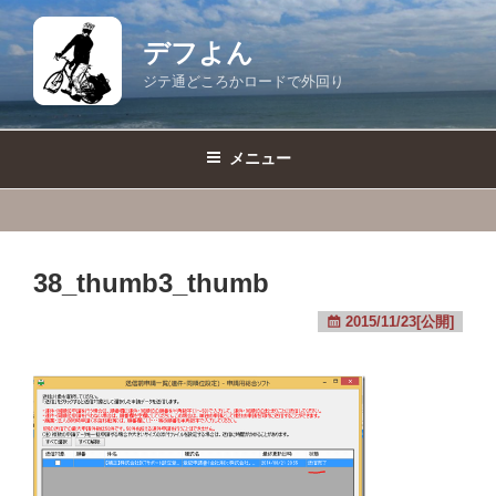
コ
ン
デフよん
テ
ジテ通どころかロードで外回り
ン
ツ
へ
メニュー
ス
キ
ッ
プ
38_thumb3_thumb
2015/11/23[公開]