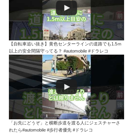
【自転車追い抜き】黄色センターラインの道路でも1.5ｍ
以上の安全間隔守ってる？ #automobile #ドラレコ
「お先にどうぞ」と横断歩道を渡る人にジェスチャーさ
れたら#automobile #歩行者優先 #ドラレコ