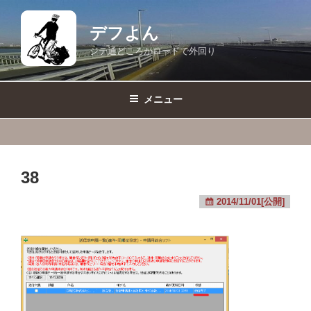
コ
ン
デフよん
テ
ジテ通どころかロードで外回り
ン
ツ
へ
メニュー
ス
キ
ッ
プ
38
2014/11/01[公開]