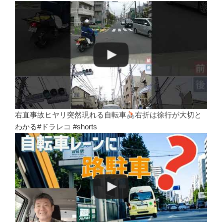
右直事故ヒヤリ突然現れる自転車
右折は徐行が大切と
わかる#ドラレコ #shorts