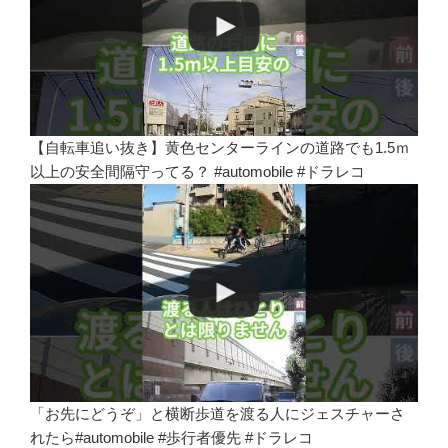
【自転車追い抜き】黄色センターラインの道路でも1.5ｍ
以上の安全間隔守ってる？ #automobile #ドラレコ
「お先にどうぞ」と横断歩道を渡る人にジェスチャーさ
れたら#automobile #歩行者優先 #ドラレコ