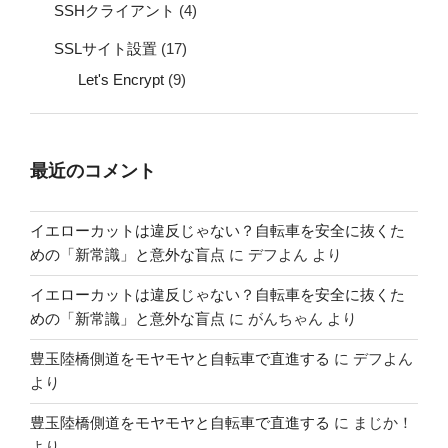
SSHクライアント
(4)
SSLサイト設置
(17)
Let's Encrypt
(9)
最近のコメント
イエローカットは違反じゃない？自転車を安全に抜くた
めの「新常識」と意外な盲点
に
デフよん
より
イエローカットは違反じゃない？自転車を安全に抜くた
めの「新常識」と意外な盲点
に
がんちゃん
より
豊玉陸橋側道をモヤモヤと自転車で直進する
に
デフよん
より
豊玉陸橋側道をモヤモヤと自転車で直進する
に
まじか！
より