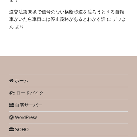
道交法第38条で信号のない横断歩道を渡ろうとする自転
車がいたら車両には停止義務があるとわかる話
に
デフよ
ん
より
ホーム
ロードバイク
自宅サーバー
WordPress
SOHO