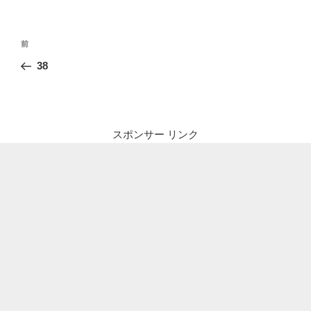
投
前
前
稿
の
38
ナ
投
ビ
稿
ゲ
ー
スポンサー リンク
シ
ョ
ン