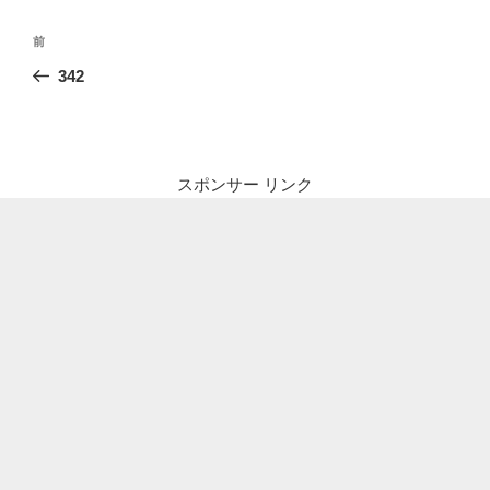
投
前
前
稿
の
342
ナ
投
ビ
稿
ゲ
ー
スポンサー リンク
シ
ョ
ン