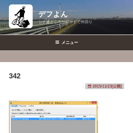
コ
ン
デフよん
テ
ジテ通どころかロードで外回り
ン
ツ
へ
メニュー
ス
キ
ッ
プ
342
2015/11/23[公開]