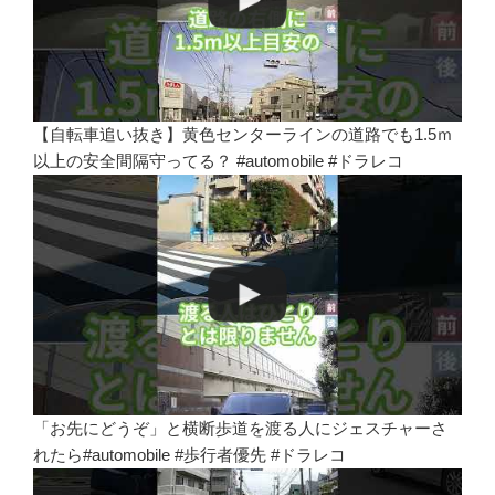
【自転車追い抜き】黄色センターラインの道路でも1.5ｍ
以上の安全間隔守ってる？ #automobile #ドラレコ
「お先にどうぞ」と横断歩道を渡る人にジェスチャーさ
れたら#automobile #歩行者優先 #ドラレコ