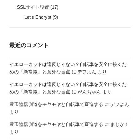
SSLサイト設置
(17)
Let's Encrypt
(9)
最近のコメント
イエローカットは違反じゃない？自転車を安全に抜くた
めの「新常識」と意外な盲点
に
デフよん
より
イエローカットは違反じゃない？自転車を安全に抜くた
めの「新常識」と意外な盲点
に
がんちゃん
より
豊玉陸橋側道をモヤモヤと自転車で直進する
に
デフよん
より
豊玉陸橋側道をモヤモヤと自転車で直進する
に
まじか！
より