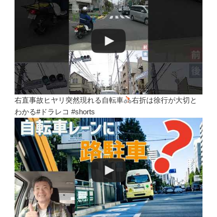
右直事故ヒヤリ突然現れる自転車
右折は徐行が大切と
わかる#ドラレコ #shorts