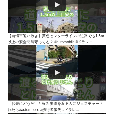
【自転車追い抜き】黄色センターラインの道路でも1.5ｍ
以上の安全間隔守ってる？ #automobile #ドラレコ
「お先にどうぞ」と横断歩道を渡る人にジェスチャーさ
れたら#automobile #歩行者優先 #ドラレコ