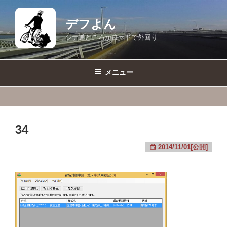
コ
ン
デフよん
テ
ジテ通どころかロードで外回り
ン
ツ
へ
メニュー
ス
キ
ッ
プ
34
2014/11/01[公開]