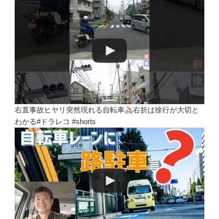
右直事故ヒヤリ突然現れる自転車
右折は徐行が大切と
わかる#ドラレコ #shorts