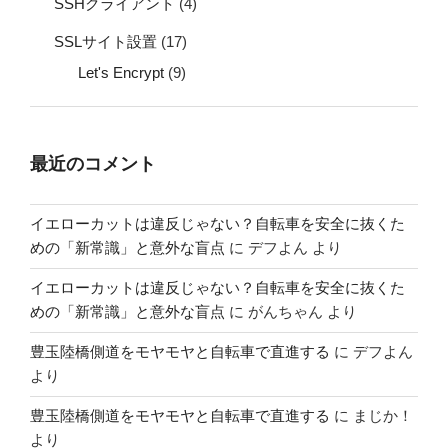
SSHクライアント
(4)
SSLサイト設置
(17)
Let's Encrypt
(9)
最近のコメント
イエローカットは違反じゃない？自転車を安全に抜くた
めの「新常識」と意外な盲点
に
デフよん
より
イエローカットは違反じゃない？自転車を安全に抜くた
めの「新常識」と意外な盲点
に
がんちゃん
より
豊玉陸橋側道をモヤモヤと自転車で直進する
に
デフよん
より
豊玉陸橋側道をモヤモヤと自転車で直進する
に
まじか！
より