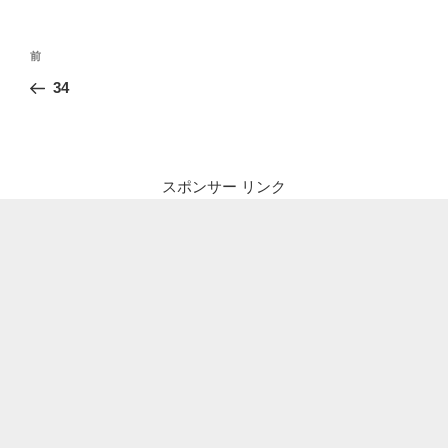
投
前
前
稿
の
34
ナ
投
ビ
稿
ゲ
ー
スポンサー リンク
シ
ョ
ン