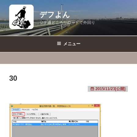
コ
ン
デフよん
テ
ジテ通どころかロードで外回り
ン
ツ
へ
メニュー
ス
キ
ッ
プ
30
2015/11/23[公開]