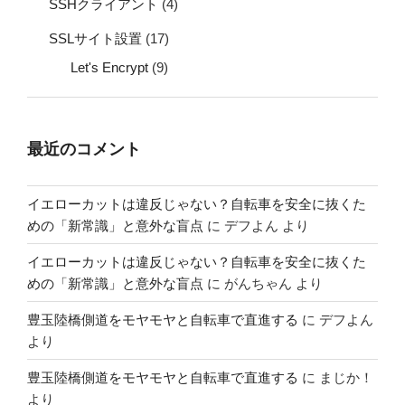
SSHクライアント
(4)
SSLサイト設置
(17)
Let's Encrypt
(9)
最近のコメント
イエローカットは違反じゃない？自転車を安全に抜くた
めの「新常識」と意外な盲点
に
デフよん
より
イエローカットは違反じゃない？自転車を安全に抜くた
めの「新常識」と意外な盲点
に
がんちゃん
より
豊玉陸橋側道をモヤモヤと自転車で直進する
に
デフよん
より
豊玉陸橋側道をモヤモヤと自転車で直進する
に
まじか！
より