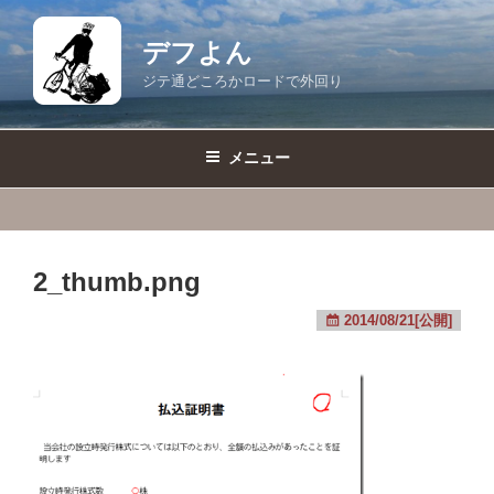
コ
ン
デフよん
テ
ジテ通どころかロードで外回り
ン
ツ
へ
メニュー
ス
キ
ッ
プ
2_thumb.png
2014/08/21[公開]