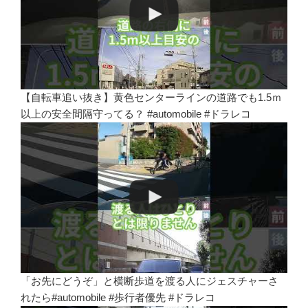
【自転車追い抜き】黄色センターラインの道路でも1.5ｍ
以上の安全間隔守ってる？ #automobile #ドラレコ
「お先にどうぞ」と横断歩道を渡る人にジェスチャーさ
れたら#automobile #歩行者優先 #ドラレコ