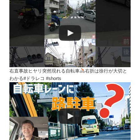
右直事故ヒヤリ突然現れる自転車
右折は徐行が大切と
わかる#ドラレコ #shorts