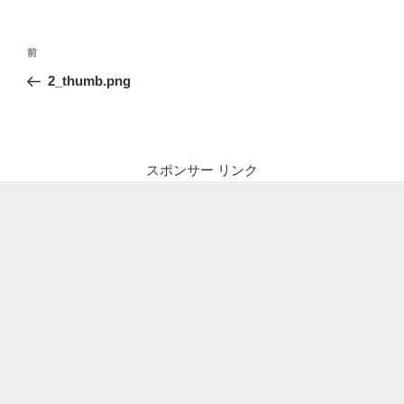
投
前
前
稿
の
2_thumb.png
ナ
投
ビ
稿
ゲ
ー
スポンサー リンク
シ
ョ
ン