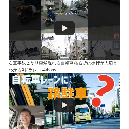
右直事故ヒヤリ突然現れる自転車
右折は徐行が大切と
わかる#ドラレコ #shorts