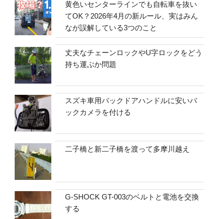
黄色いセンターラインでも自転車を抜い
てOK？2026年4月の新ルール、実はみん
なが誤解している3つのこと
丈夫なチェーンロックやU字ロックをどう
持ち運ぶか問題
スズキ車用バックドアハンドルに安いバ
ックカメラを付ける
二子橋と新二子橋を渡って多摩川越え
G-SHOCK GT-003のベルトと電池を交換
する