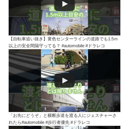
【自転車追い抜き】黄色センターラインの道路でも1.5ｍ
以上の安全間隔守ってる？ #automobile #ドラレコ
「お先にどうぞ」と横断歩道を渡る人にジェスチャーさ
れたら#automobile #歩行者優先 #ドラレコ