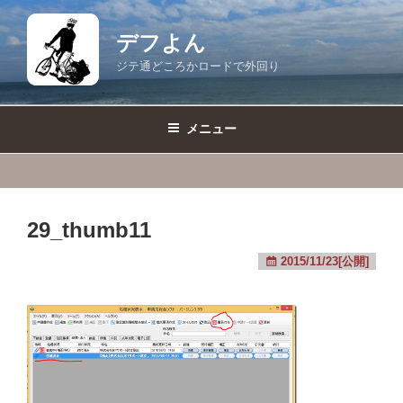
コ
ン
デフよん
テ
ジテ通どころかロードで外回り
ン
ツ
へ
メニュー
ス
キ
ッ
プ
29_thumb11
2015/11/23[公開]