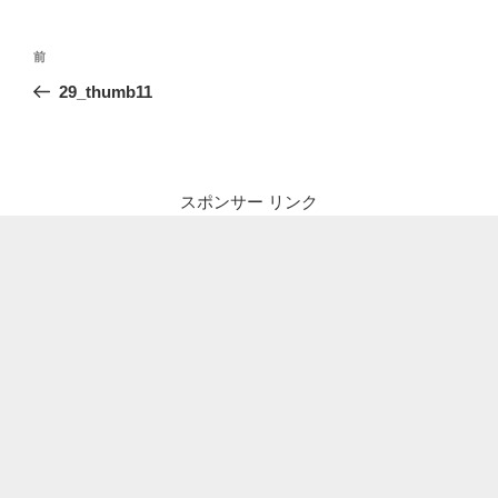
投
前
前
稿
の
29_thumb11
ナ
投
ビ
稿
ゲ
ー
スポンサー リンク
シ
ョ
ン