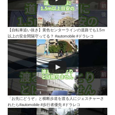
【自転車追い抜き】黄色センターラインの道路でも1.5ｍ
以上の安全間隔守ってる？ #automobile #ドラレコ
「お先にどうぞ」と横断歩道を渡る人にジェスチャーさ
れたら#automobile #歩行者優先 #ドラレコ