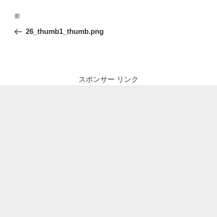
投
前
前
稿
の
26_thumb1_thumb.png
ナ
投
ビ
稿
ゲ
ー
スポンサー リンク
シ
ョ
ン