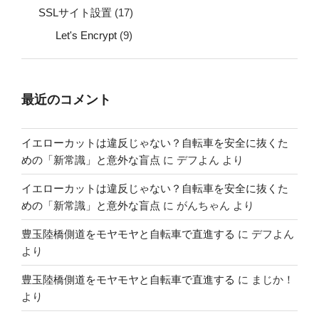
SSLサイト設置
(17)
Let's Encrypt
(9)
最近のコメント
イエローカットは違反じゃない？自転車を安全に抜くた
めの「新常識」と意外な盲点
に
デフよん
より
イエローカットは違反じゃない？自転車を安全に抜くた
めの「新常識」と意外な盲点
に
がんちゃん
より
豊玉陸橋側道をモヤモヤと自転車で直進する
に
デフよん
より
豊玉陸橋側道をモヤモヤと自転車で直進する
に
まじか！
より