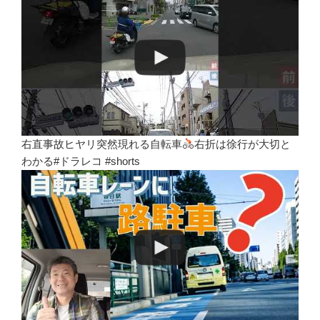
右直事故ヒヤリ突然現れる自転車
右折は徐行が大切と
わかる#ドラレコ #shorts