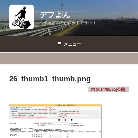
コ
ン
デフよん
テ
ジテ通どころかロードで外回り
ン
ツ
へ
メニュー
ス
キ
ッ
プ
26_thumb1_thumb.png
2014/08/25[公開]