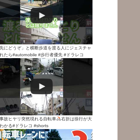
先にどうぞ」と横断歩道を渡る人にジェスチャ
れたら#automobile #歩行者優先 #ドラレコ
事故ヒヤリ突然現れる自転車
右折は徐行が大
わかる#ドラレコ #shorts