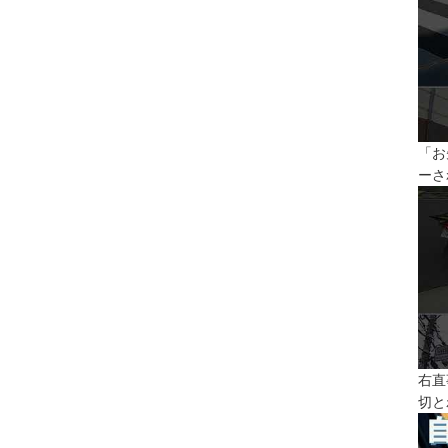
「お
ーさ
右直
切と