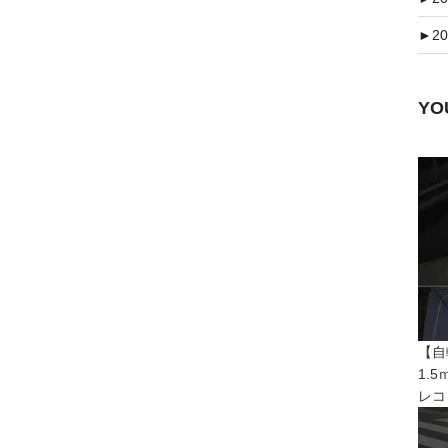
►
20
Y
【自
1.
レコ