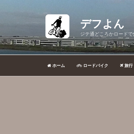
コ
ン
テ
デフよん
ン
ツ
ジテ通どころかロードで
へ
ス
キ
ッ
ホーム
ロードバイク
旅行
プ