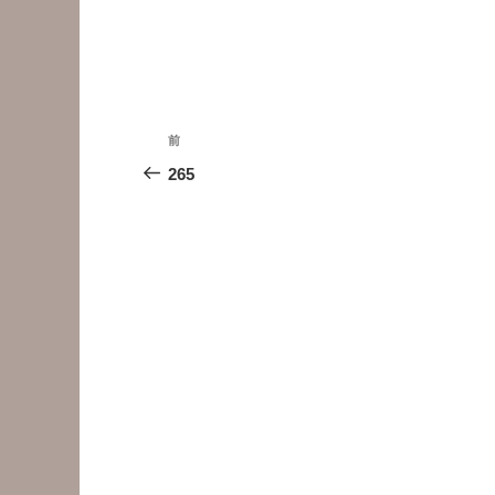
投
前
前
稿
の
265
投
ナ
稿
ビ
ゲ
ー
シ
ョ
ン