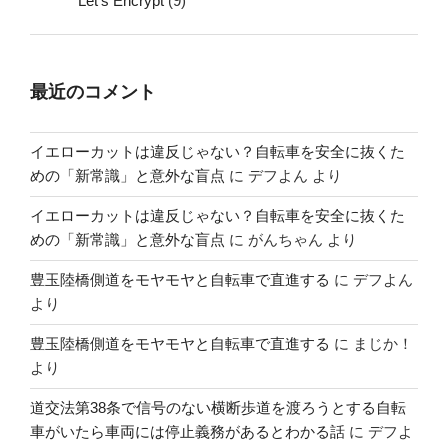
Let's Encrypt
(9)
最近のコメント
イエローカットは違反じゃない？自転車を安全に抜くた
めの「新常識」と意外な盲点
に
デフよん
より
イエローカットは違反じゃない？自転車を安全に抜くた
めの「新常識」と意外な盲点
に
がんちゃん
より
豊玉陸橋側道をモヤモヤと自転車で直進する
に
デフよん
より
豊玉陸橋側道をモヤモヤと自転車で直進する
に
まじか！
より
道交法第38条で信号のない横断歩道を渡ろうとする自転
車がいたら車両には停止義務があるとわかる話
に
デフよ