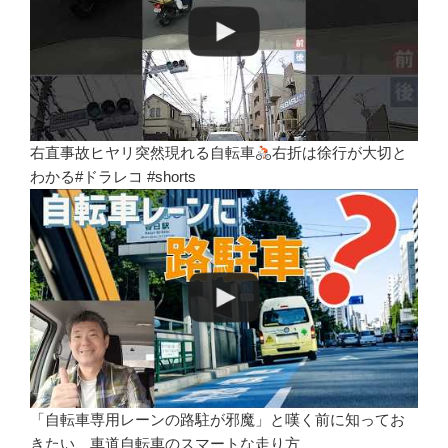
右直事故ヒヤリ突然現れる自転車
右折は徐行が大切と
わかる#ドラレコ #shorts
「自転車専用レーンの路駐が邪魔」と嘆く前に知ってお
きたい、車道自転車のスマートな走り方