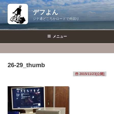
コ
ン
デフよん
テ
ジテ通どころかロードで外回り
ン
ツ
へ
メニュー
ス
キ
ッ
プ
26-29_thumb
2015/11/23[公開]