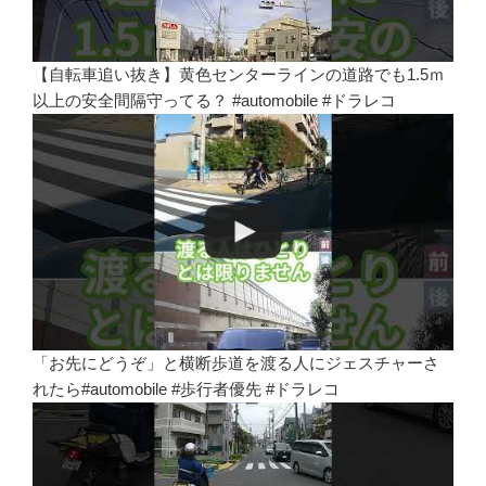
【自転車追い抜き】黄色センターラインの道路でも1.5ｍ
以上の安全間隔守ってる？ #automobile #ドラレコ
「お先にどうぞ」と横断歩道を渡る人にジェスチャーさ
れたら#automobile #歩行者優先 #ドラレコ