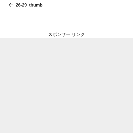
稿
の
26-29_thumb
ナ
投
ビ
稿
ゲ
ー
スポンサー リンク
シ
ョ
ン