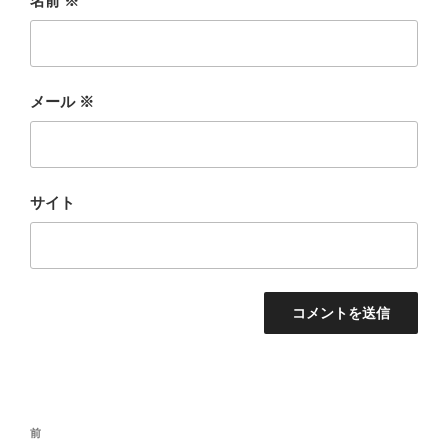
名前
※
メール
※
サイト
投
前
前