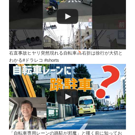
右直事故ヒヤリ突然現れる自転車
右折は徐行が大切と
わかる#ドラレコ #shorts
「自転車専用レーンの路駐が邪魔」と嘆く前に知ってお