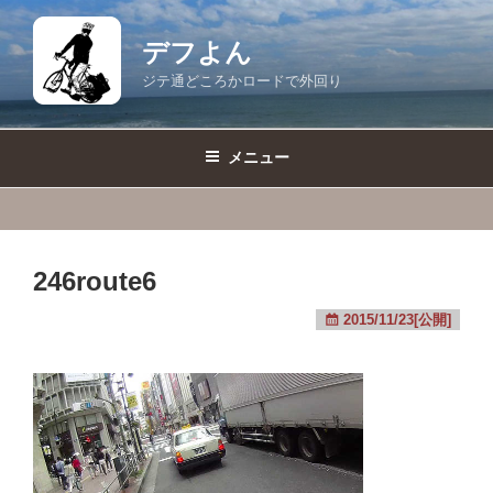
コ
ン
デフよん
テ
ジテ通どころかロードで外回り
ン
ツ
へ
メニュー
ス
キ
ッ
プ
246route6
2015/11/23[公開]