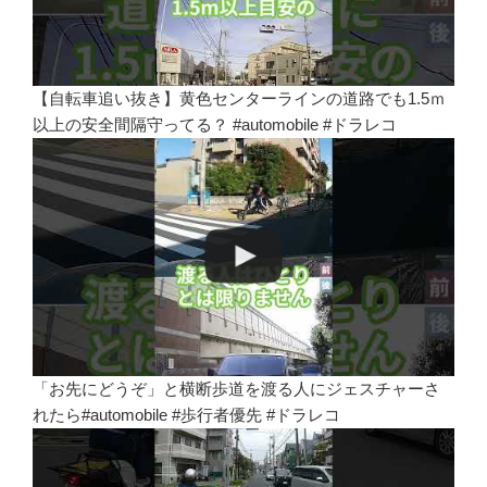
【自転車追い抜き】黄色センターラインの道路でも1.5ｍ
以上の安全間隔守ってる？ #automobile #ドラレコ
「お先にどうぞ」と横断歩道を渡る人にジェスチャーさ
れたら#automobile #歩行者優先 #ドラレコ