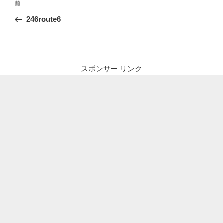
前
前
稿
の
246route6
ナ
投
ビ
稿
ゲ
ー
スポンサー リンク
シ
ョ
ン