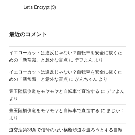
Let's Encrypt
(9)
最近のコメント
イエローカットは違反じゃない？自転車を安全に抜くた
めの「新常識」と意外な盲点
に
デフよん
より
イエローカットは違反じゃない？自転車を安全に抜くた
めの「新常識」と意外な盲点
に
がんちゃん
より
豊玉陸橋側道をモヤモヤと自転車で直進する
に
デフよん
より
豊玉陸橋側道をモヤモヤと自転車で直進する
に
まじか！
より
道交法第38条で信号のない横断歩道を渡ろうとする自転