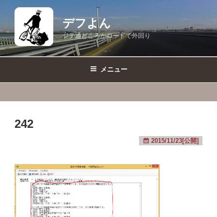
コ
ン
デフよん
テ
ジテ通どころかロードで外回り
ン
ツ
へ
メニュー
ス
キ
ッ
プ
242
2015/11/23[公開]