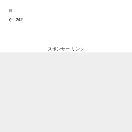
投
前
前
稿
の
242
ナ
投
ビ
稿
ゲ
ー
スポンサー リンク
シ
ョ
ン