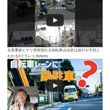
右直事故ヒヤリ突然現れる自転車
右折は徐行が大切と
わかる#ドラレコ #shorts