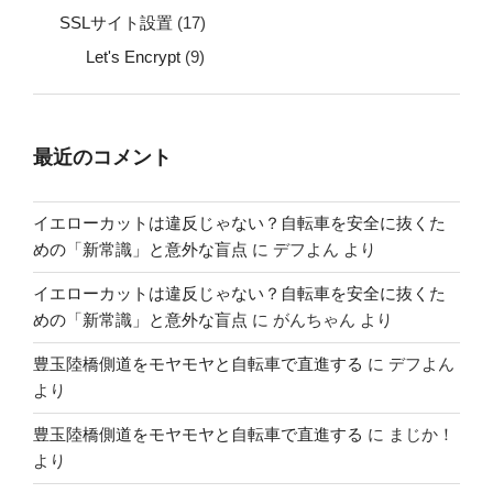
SSLサイト設置
(17)
Let's Encrypt
(9)
最近のコメント
イエローカットは違反じゃない？自転車を安全に抜くた
めの「新常識」と意外な盲点
に
デフよん
より
イエローカットは違反じゃない？自転車を安全に抜くた
めの「新常識」と意外な盲点
に
がんちゃん
より
豊玉陸橋側道をモヤモヤと自転車で直進する
に
デフよん
より
豊玉陸橋側道をモヤモヤと自転車で直進する
に
まじか！
より