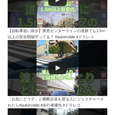
【自転車追い抜き】黄色センターラインの道路でも1.5ｍ
以上の安全間隔守ってる？ #automobile #ドラレコ
「お先にどうぞ」と横断歩道を渡る人にジェスチャーさ
れたら#automobile #歩行者優先 #ドラレコ