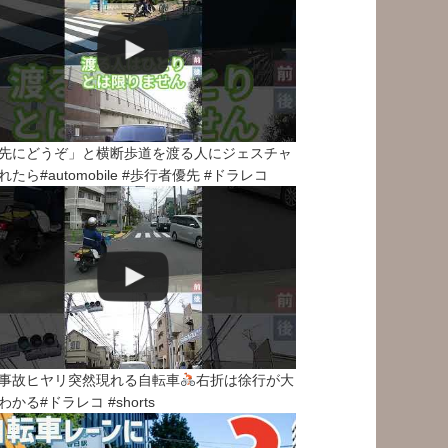
先にどうぞ」と横断歩道を渡る人にジェスチャ
れたら#automobile #歩行者優先 #ドラレコ
事故ヒヤリ突然現れる自転車
右折は徐行が大
わかる#ドラレコ #shorts