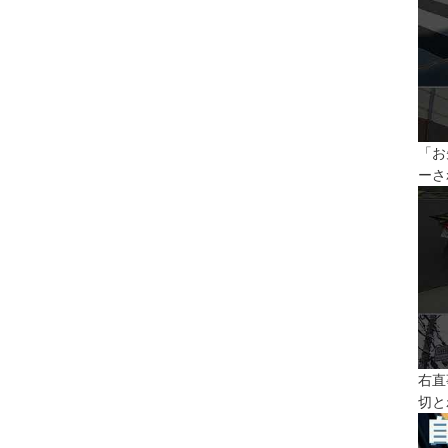
「お
ーさ
右直
切と