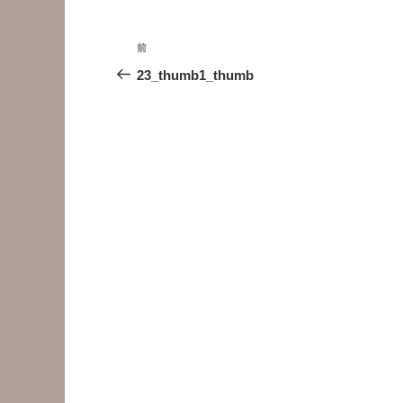
投
前
前
稿
の
23_thumb1_thumb
投
ナ
稿
ビ
ゲ
ー
シ
ョ
ン