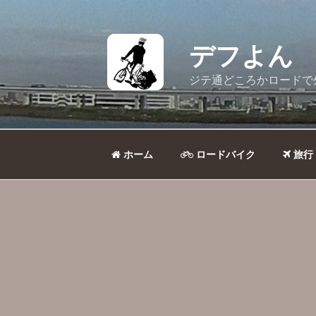
コ
ン
テ
デフよん
ン
ツ
ジテ通どころかロードで
へ
ス
キ
ッ
ホーム
ロードバイク
旅行
プ