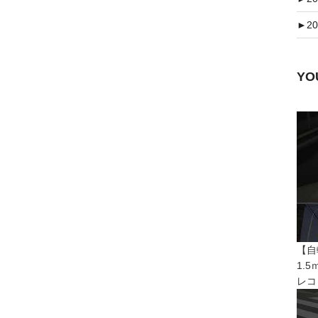
►
20
Y
【自
1.
レコ