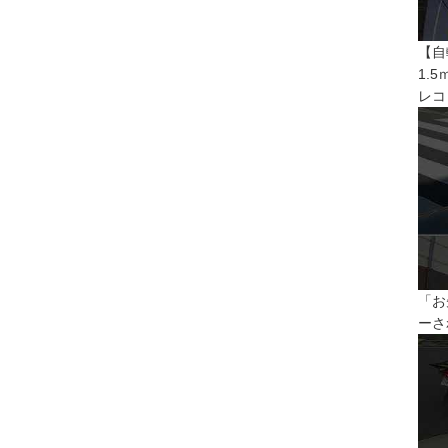
【自
1.
レコ
「お
ーさ