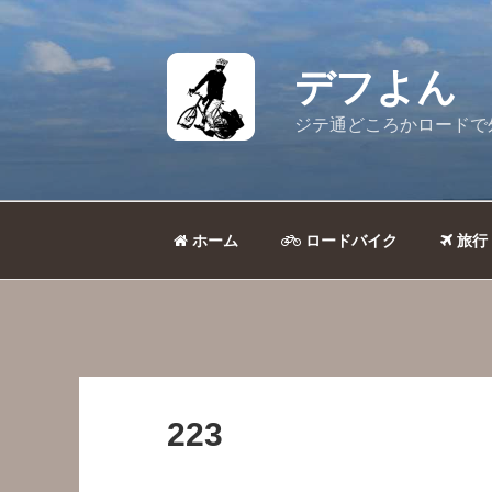
コ
ン
テ
デフよん
ン
ツ
ジテ通どころかロードで
へ
ス
キ
ッ
ホーム
ロードバイク
旅行
プ
223