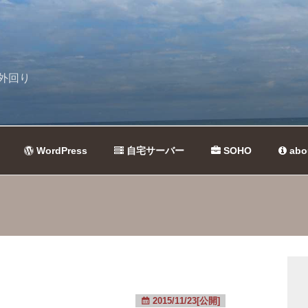
外回り
WordPress
自宅サーバー
SOHO
abo
2015/11/23[公開]