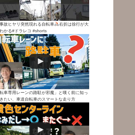
事故ヒヤリ突然現れる自転車
右折は徐行が大
わかる#ドラレコ #shorts
転車専用レーンの路駐が邪魔」と嘆く前に知っ
きたい、車道自転車のスマートな走り方