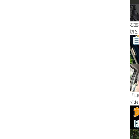
右直
切と
「自
てお