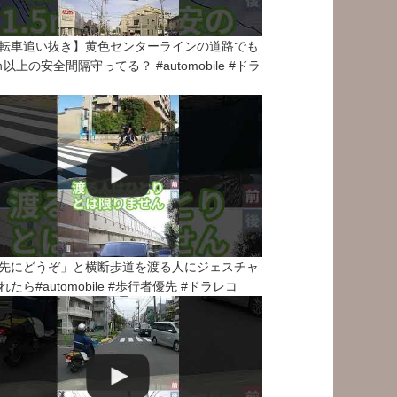
転車追い抜き】黄色センターラインの道路でも
5ｍ以上の安全間隔守ってる？ #automobile #ドラ
先にどうぞ」と横断歩道を渡る人にジェスチャ
れたら#automobile #歩行者優先 #ドラレコ