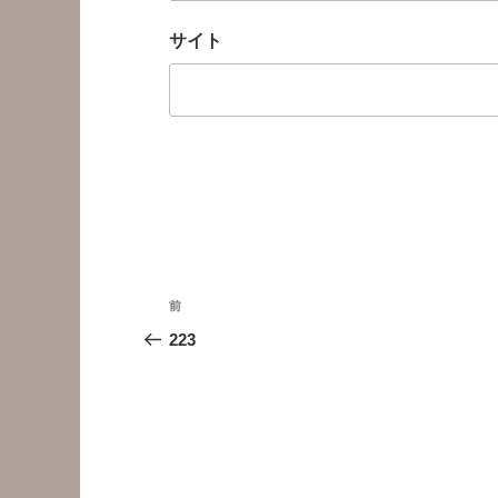
サイト
投
前
前
稿
の
223
投
ナ
稿
ビ
ゲ