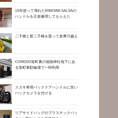
15年使って壊れたRIMOWA SALSAの
ハンドルを正規修理してもらえた
二子橋と新二子橋を渡って多摩川越え
COREDO室町裏の福徳神社地下にあ
る室町東駐輪場で一時利用
スズキ車用バックドアハンドルに安い
バックカメラを付ける
リアサイドバッグのプラスチックバッ